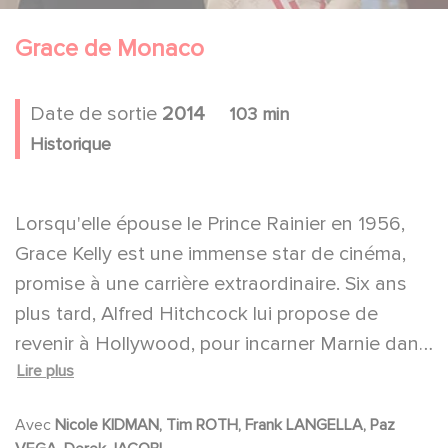
Grace de Monaco
Date de sortie
2014
103 min
Historique
Lorsqu'elle épouse le Prince Rainier en 1956,
Grace Kelly est une immense star de cinéma,
promise à une carrière extraordinaire. Six ans
plus tard, Alfred Hitchcock lui propose de
revenir à Hollywood, pour incarner Marnie dans
Lire plus
son prochain film. Au même moment, la France
menace d'annexer Monaco, ce pays dont elle
Avec
Nicole KIDMAN, Tim ROTH, Frank LANGELLA, Paz
est maintenant la Princesse. Déchirée, il lui