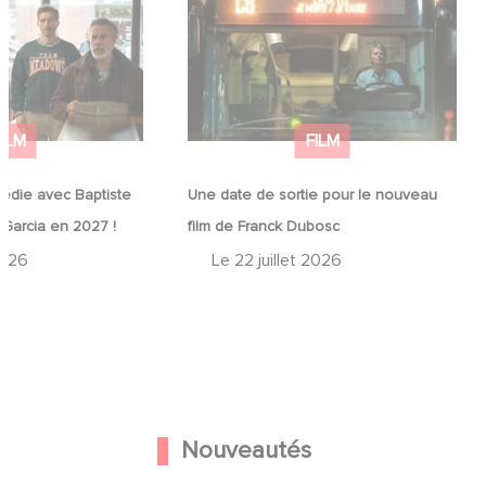
médie avec
Une date de sortie pour le nouveau
in et José Garcia
film de Franck Dubosc
FILM
FILM
édie avec Baptiste
Une date de sortie pour le nouveau
 Garcia en 2027 !
film de Franck Dubosc
2026
Le
22 juillet 2026
Nouveautés