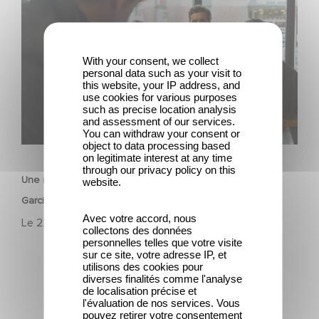
Garcia en 2027 !
With your consent, we collect
personal data such as your visit to
this website, your IP address, and
use cookies for various purposes
such as precise location analysis
and assessment of our services.
You can withdraw your consent or
FILM
object to data processing based
on legitimate interest at any time
through our privacy policy on this
Une nouvelle comédie avec Baptiste Lecaplain et José
website.
Garcia en 2027 !
Avec votre accord, nous
Le
22 juillet 2026
collectons des données
personnelles telles que votre visite
sur ce site, votre adresse IP, et
utilisons des cookies pour
diverses finalités comme l'analyse
de localisation précise et
l'évaluation de nos services. Vous
pouvez retirer votre consentement