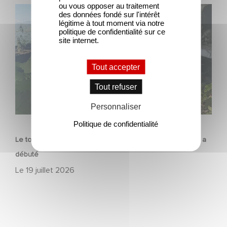
ou vous opposer au traitement
Le tournage de la mini-série Le Roman de Marceau Miller
des données fondé sur l'intérêt
a débuté
légitime à tout moment via notre
politique de confidentialité sur ce
site internet.
Tout accepter
Tout refuser
Personnaliser
SÉRIE
Politique de confidentialité
Le tournage de la mini-série Le Roman de Marceau Miller a
débuté
Le
19 juillet 2026