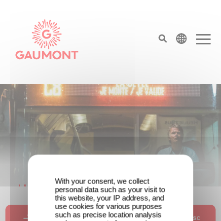
Aller au contenu principal
Panneau de gestion des cookies
top menu
Page d'accueil
With your consent, we collect
Une date de sortie pour le nouveau
personal data such as your visit to
this website, your IP address, and
film de Franck Dubosc
use cookies for various purposes
such as precise location analysis
Un savoir plus sur le nouveau film de Franck Dubosc