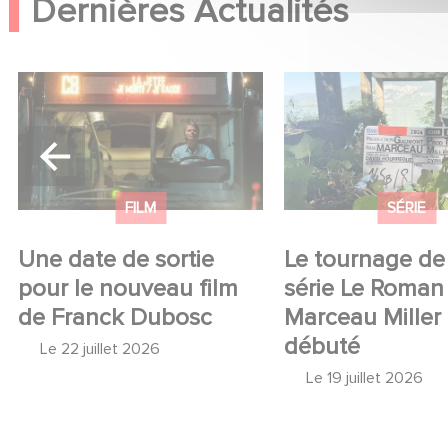
Dernières Actualités
Une date de sortie pour le
Le tournage de la 
nouveau film de Franck
Le Roman de Mar
Dubosc
Miller a débuté
FILM
SÉRIE
Une date de sortie
Le tournage de 
pour le nouveau film
série Le Roman
de Franck Dubosc
Marceau Miller
débuté
Le
22 juillet 2026
Le
19 juillet 2026