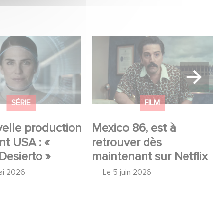
lle production
Mexico 86, est à retrouver
USA : « Futuro
dès maintenant sur Netflix
 »
SÉRIE
FILM
elle production
Mexico 86, est à
t USA : «
retrouver dès
Desierto »
maintenant sur Netflix
ai 2026
Le
5 juin 2026