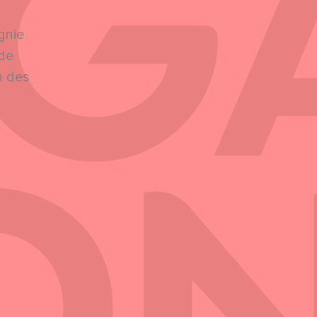
gnie
 de
n des