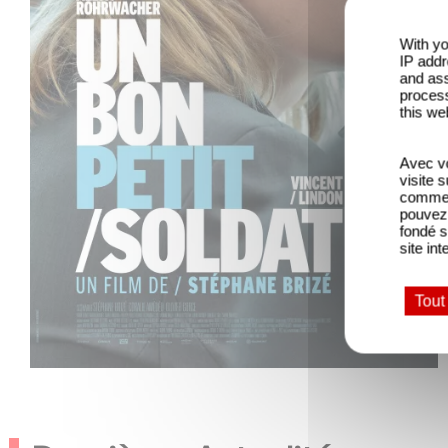
With yo
IP addr
and ass
process
this we
Avec vo
visite 
comme l
pouvez 
fondé s
site int
Tout