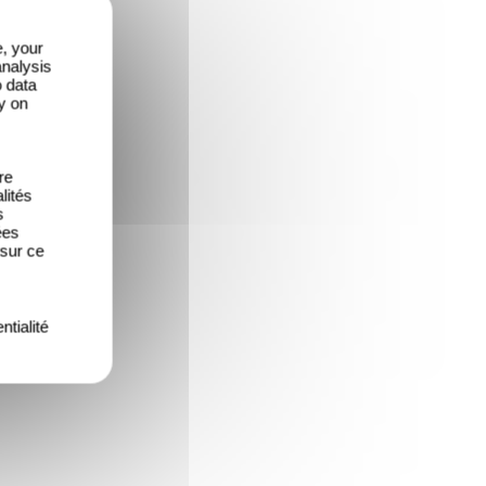
e, your
analysis
o data
y on
re
lités
s
ées
 sur ce
ntialité