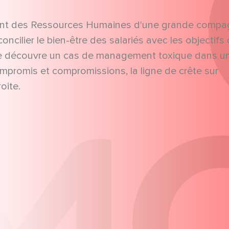
nt des Ressources Humaines d'une grande compa
concilier le bien-être des salariés avec les objectifs
elle découvre un cas de management toxique dans u
compromis et compromissions, la ligne de crête sur
oite.