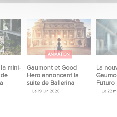
mini-série
Gaumont et Good Hero
La nouve
ceau
annoncent la suite de
Gaumont 
Ballerina
Desierto
ANIMATION
la mini-
Gaumont et Good
La nouv
 de
Hero annoncent la
Gaumon
 a
suite de Ballerina
Futuro 
Le
19 juin 2026
Le
22 m