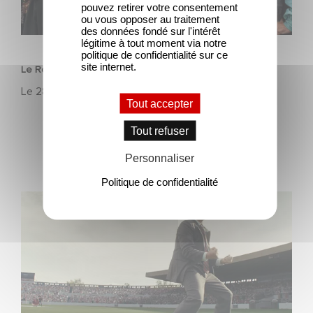
pouvez retirer votre consentement
ou vous opposer au traitement
des données fondé sur l'intérêt
FILM
légitime à tout moment via notre
politique de confidentialité sur ce
site internet.
Le Roi du Game : la nouvelle comédie d'Eric Judor
Le
28 avril 2026
Tout accepter
Tout refuser
Personnaliser
Politique de confidentialité
Découvrez les premières images de Mexico 86, la
nouvelle production Gaumont USA