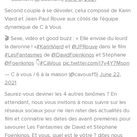
Second couple à se dévoiler, celui composé de Karin
Viard et Jean-Paul Rouve aux côtés de l'équipe
dynamique de C à Vous.
🎬 Sexe, vidéo et good buzz : « Elle envoie du lourd
la daronne ! »
#KarinViard
et
@JPRouve
dans le film
#LesFantasmes
de
@DavidFoenkinos
et Stéphane
@Foenkinos
👇
#CàVous
pic.twitter.com/I7y4Y7Mson
— C à vous / 6 à la maison (@cavousf5)
June 22,
2021
Saurez-vous deviner les 4 autres binômes ? En
attendant, nous vous invitons à nous suivre sur les
réseaux sociaux pour ne rien rater des actualités du
film et connaitre les dates des avant-premières pour
savourer Les Fantasmes de David et Stéphane
Foenkinos. Et vous, quel est le vôtre ? dites nous