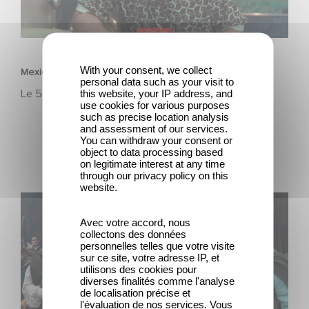
FILM
With your consent, we collect
Mexico 86, est à retrouver dès maintenant sur Netflix
personal data such as your visit to
Le
5 juin 2026
this website, your IP address, and
use cookies for various purposes
such as precise location analysis
and assessment of our services.
You can withdraw your consent or
object to data processing based
on legitimate interest at any time
through our privacy policy on this
website.
Le Roi du Game : la nouvelle comédie d'Eric Judor
Avec votre accord, nous
collectons des données
personnelles telles que votre visite
sur ce site, votre adresse IP, et
utilisons des cookies pour
diverses finalités comme l'analyse
de localisation précise et
l'évaluation de nos services. Vous