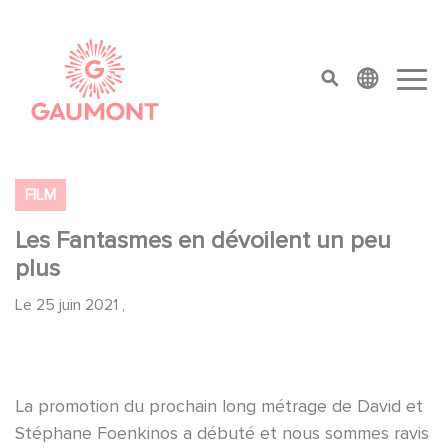
Aller au contenu principal
Panneau de gestion des cookies
top menu
FILM
Les Fantasmes en dévoilent un peu
plus
Le
25 juin 2021
,
La promotion du prochain long métrage de David et
Stéphane Foenkinos a débuté et nous sommes ravis