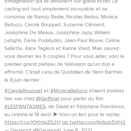
d'imagination qui se dessinent sur grand écran. Le
casting est tout simplement incroyable et se
compose de Ramzy Bedia, Nicolas Bedos, Monica
Bellucci, Carole Bouquet, Suzanne Clément,
Joséphine De Meaux, Joséphine Japy, William
Lebghil, Denis Podalydès, Jean-Paul Rouve, Céline
Sallette, Alice Taglioni et Karine Viard. Mais saurez-
vous deviner les 6 couples ? Pour vous aider, voici le
premier grand plateau de télévision qu'un duo a
affronté. C'était celui de Quotidien de Yann Barthès
le 8 juin dernier :
#CaroleBouquet
et
#MonicaBellucci
étaient invitées
hier soir chez
@Qofficiel
pour parler du film
#LESFANTASMES
, de David et Stéphane Foenkinos,
au cinéma le 18 août. ▶️ Voici un lien pour le replay :
https://t.co/X9fnteZ62H
pic.twitter.com/6jr6ob5VH2
— Gaumont (@Gaumont)
June 8, 2021