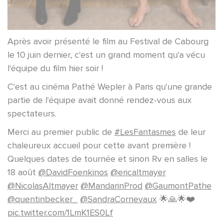
Après avoir présenté le film au Festival de Cabourg
le 10 juin dernier, c'est un grand moment qu'a vécu
l'équipe du film hier soir !
C'est au cinéma Pathé Wepler à Paris qu'une grande
partie de l'équipe avait donné rendez-vous aux
spectateurs.
Merci au premier public de
#LesFantasmes
de leur
chaleureux accueil pour cette avant première !
Quelques dates de tournée et sinon Rv en salles le
18 août
@DavidFoenkinos
@ericaltmayer
@NicolasAltmayer
@MandarinProd
@GaumontPathe
@quentinbecker_
@SandraCornevaux
🌟🙏🌟❤️
pic.twitter.com/1LmK1ES0Lf