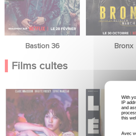
Bastion 36
Bronx
Films cultes
With yo
IP addr
and ass
process
this we
Avec vo