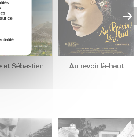
lités
s
ées
 sur ce
ntialité
e et Sébastien
Au revoir là-haut