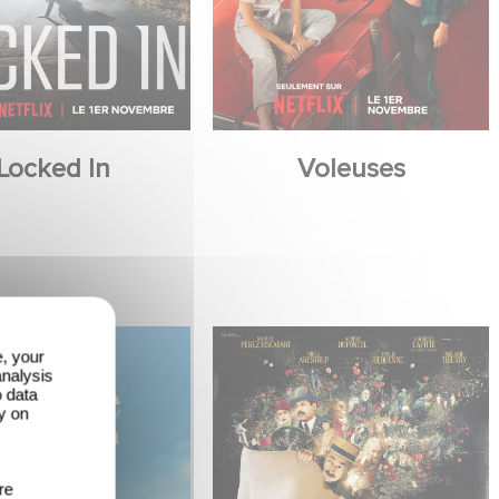
Locked In
Voleuses
e, your
analysis
o data
y on
re