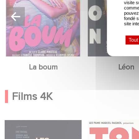
visite 
comme l
pouvez 
fondé s
site int
Tout
La boum
Léon
Films 4K