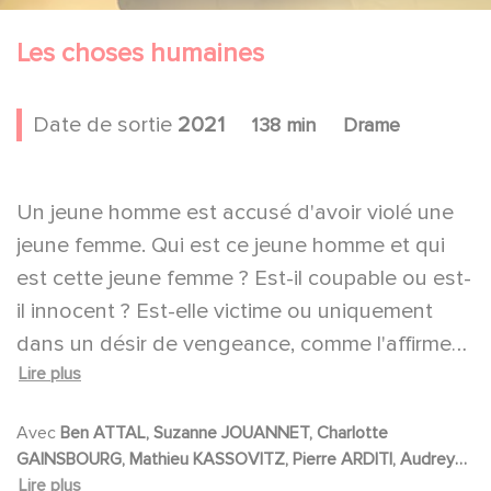
Les choses humaines
Date de sortie
2021
138 min
Drame
Un jeune homme est accusé d'avoir violé une
jeune femme. Qui est ce jeune homme et qui
est cette jeune femme ? Est-il coupable ou est-
il innocent ? Est-elle victime ou uniquement
dans un désir de vengeance, comme l'affirme
Lire plus
l'accusé ? Les deux jeunes protagonistes et
leurs proches vont voir leur vie, leurs
Avec
Ben ATTAL, Suzanne JOUANNET, Charlotte
convictions et leurs certitudes voler en éclat
GAINSBOURG, Mathieu KASSOVITZ, Pierre ARDITI, Audrey
mais... N'y a-t-il qu'une seule vérité ?
DANA, Benjamin LAVERNHE, Judith CHEMLA, Camille
Lire plus