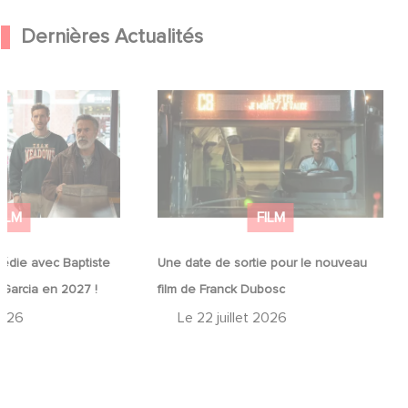
Dernières Actualités
médie avec
Une date de sortie pour le nouveau
in et José Garcia
film de Franck Dubosc
FILM
FILM
édie avec Baptiste
Une date de sortie pour le nouveau
 Garcia en 2027 !
film de Franck Dubosc
2026
Le
22 juillet 2026