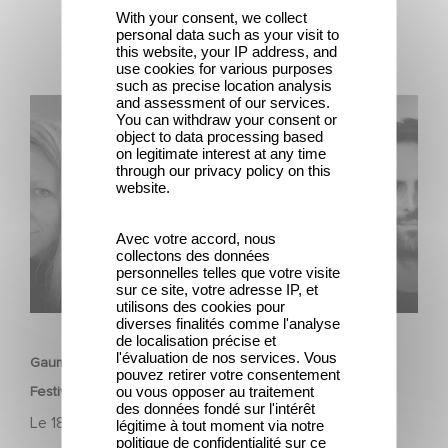
With your consent, we collect
personal data such as your visit to
this website, your IP address, and
use cookies for various purposes
such as precise location analysis
and assessment of our services.
Gaumont célèbre les talents de demain au Nikon Film
You can withdraw your consent or
Festival
object to data processing based
on legitimate interest at any time
through our privacy policy on this
website.
Avec votre accord, nous
collectons des données
personnelles telles que votre visite
sur ce site, votre adresse IP, et
utilisons des cookies pour
CORPORATE
diverses finalités comme l'analyse
de localisation précise et
l'évaluation de nos services. Vous
Gaumont célèbre les talents de demain au Nikon Film
pouvez retirer votre consentement
ou vous opposer au traitement
Festival
des données fondé sur l'intérêt
Le
18 avril 2025
légitime à tout moment via notre
politique de confidentialité sur ce