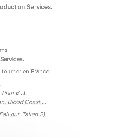
duction Services.
lms
Services.
 tourner en France.
t
 Plan B...
)
n, Blood Coast....
all out, Taken 2).