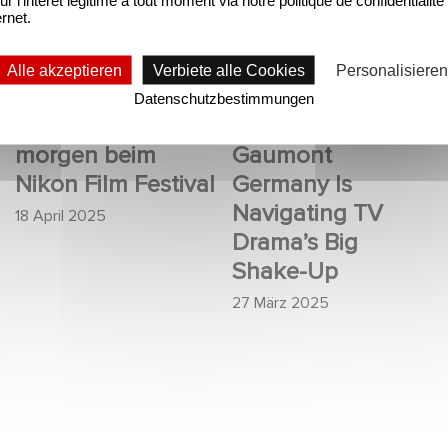
beim Nikon Film
Gaumont Germany Is
ernet.
Festival
Navigating TV
UNTERNEHMERISCH
UNTERNEHMERISCH
Alle akzeptieren
Verbiete alle Cookies
Personalisieren
Drama’s Big Shake-Up
Gaumont feiert die
The Hollywood
Datenschutzbestimmungen
Talente von
Reporter: How
morgen beim
Gaumont
Nikon Film Festival
Germany Is
Navigating TV
18 April 2025
Drama’s Big
Shake-Up
27 März 2025