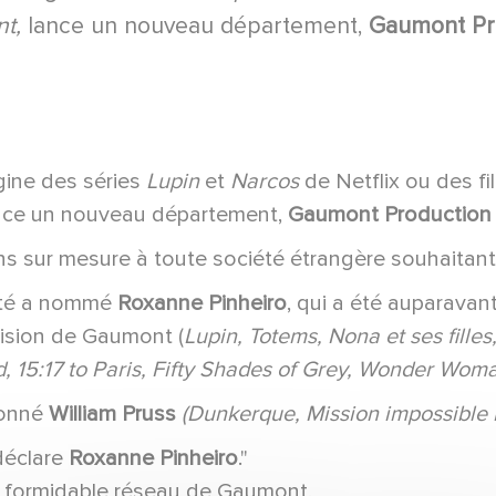
t,
lance un nouveau département,
Gaumont Pro
igine des séries
Lupin
et
Narcos
de Netflix ou des fi
nce un nouveau département,
Gaumont Production 
s sur mesure à toute société étrangère souhaitant
iété a nommé
Roxanne Pinheiro
, qui a été auparavan
vision de Gaumont (
Lupin, Totems, Nona et ses filles,
 15:17 to Paris, Fifty Shades of Grey, Wonder Woma
ronné
William Pruss
(Dunkerque, Mission impossible F
 déclare
Roxanne Pinheiro
."
 formidable réseau de Gaumont,