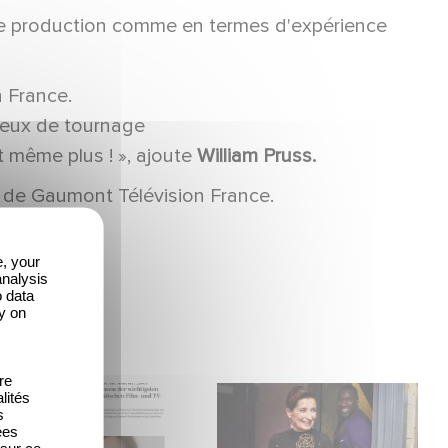
r de production comme en termes d'expérience
n France.
lieux de tournage
t même plus ! », ajoute
William Pruss.
ce de Gaumont Télévision France.
e, your
analysis
o data
y on
re
Sabine de Mardt im
Sidonie Dumas erhält
lités
s
Gespräch mit
den International
ées
 sur ce