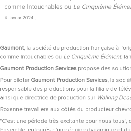
comme Intouchables ou
Le Cinquième Élémen
4 Januar 2024
,
Gaumont
, la société de production française à l'or
comme Intouchables ou
Le Cinquième Élément,
la
Gaumont Production Services
propose des solution
Pour piloter
Gaumont Production Services
, la soc
responsable des productions pour la filiale de télé
ainsi que directrice de production sur
Walking Dead,
Roxanne travaillera aux côtés du producteur chev
"C'est une période très excitante pour nous tous",
Ensemble, entourés d'une équipe dynamique et du