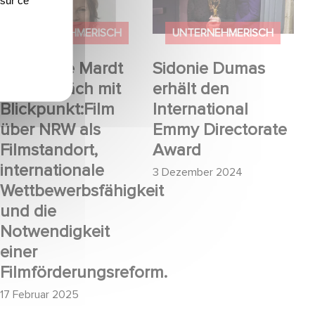
Blickpunkt:Film über
Emmy Directorate
NRW als Filmstandort,
Award
UNTERNEHMERISCH
UNTERNEHMERISCH
internationale
Sabine de Mardt
Sidonie Dumas
Wettbewerbsfähigkeit
im Gespräch mit
erhält den
und die
Blickpunkt:Film
International
Notwendigkeit einer
über NRW als
Emmy Directorate
Filmförderungsreform.
Filmstandort,
Award
internationale
3 Dezember 2024
Wettbewerbsfähigkeit
und die
Notwendigkeit
einer
Filmförderungsreform.
17 Februar 2025