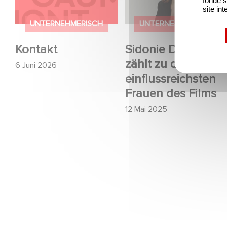
einflussreichsten
site int
Frauen des Films
UNTERNEHMERISCH
UNTERNEHMERISCH
Kontakt
Sidonie Dumas
zählt zu den
6 Juni 2026
einflussreichsten
Frauen des Films
12 Mai 2025