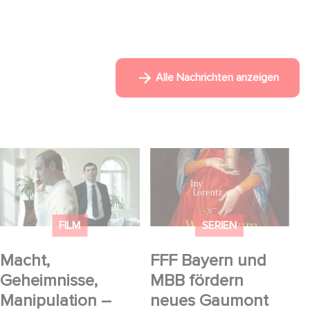
Alle Nachrichten anzeigen
Macht, Geheimnisse,
FFF Bayern und MBB
Manipulation – wer
fördern neues
zieht die Fäden im
Gaumont Projekt DIE
Verborgenen?
WANDERHURE
FILM
SERIEN
Macht,
FFF Bayern und
Geheimnisse,
MBB fördern
Manipulation –
neues Gaumont