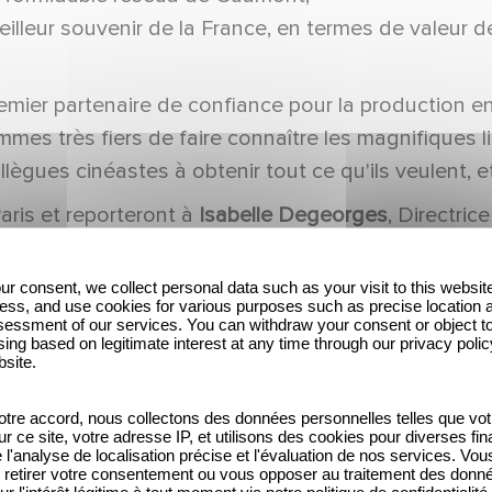
meilleur souvenir de la France, en termes de valeu
emier partenaire de confiance pour la production e
mmes très fiers de faire connaître les magnifiques 
lègues cinéastes à obtenir tout ce qu'ils veulent, e
aris et reporteront à
Isabelle Degeorges
, Directri
ur consent, we collect personal data such as your visit to this websit
ess, and use cookies for various purposes such as precise location 
essment of our services. You can withdraw your consent or object t
ing based on legitimate interest at any time through our privacy polic
bsite.
tre accord, nous collectons des données personnelles telles que vot
Gaumont feiert die
The Hollywood
sur ce site, votre adresse IP, et utilisons des cookies pour diverses fina
'analyse de localisation précise et l'évaluation de nos services. Vou
Talente von morgen
Reporter: How
retirer votre consentement ou vous opposer au traitement des donn
ur l'intérêt légitime à tout moment via notre politique de confidentialité