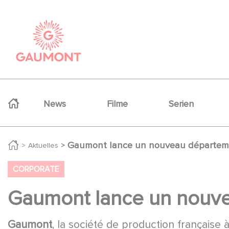
Direkt zum Inhalt
Cookie-Einstellungen
Navigation principale
News
Filme
Serien
Gaumont lance un nouveau départeme
Aktuelles
CORPORATE
Gaumont lance un nouve
Gaumont
, la société de production française à