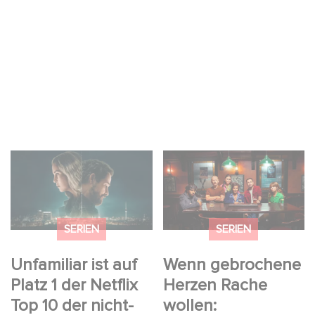
Unfamiliar ist auf Platz
Wenn gebrochene
1 der Netflix Top 10 der
Herzen Rache wollen:
nicht-
Willkommen im
englischsprachigen
Revenge Club.
SERIEN
SERIEN
Serien!
Unfamiliar ist auf
Wenn gebrochene
Platz 1 der Netflix
Herzen Rache
Top 10 der nicht-
wollen: