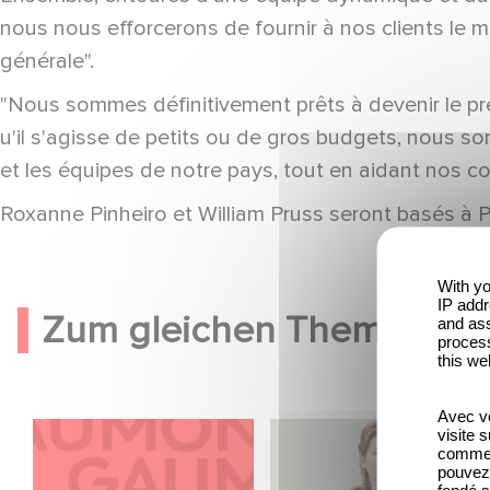
nous nous efforcerons de fournir à nos clients le 
générale".
"Nous sommes définitivement prêts à devenir le pr
u'il s'agisse de petits ou de gros budgets, nous so
et les équipes de notre pays, tout en aidant nos col
Roxanne Pinheiro et William Pruss seront basés à P
With yo
IP addr
Zum gleichen Thema
and ass
process
this we
Avec vo
Kontakt
Sidonie Dumas zählt
visite 
comme l
zu den
pouvez 
fondé s