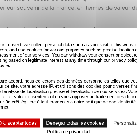
meilleur souvenir de la France, en termes de valeu
emier partenaire de confiance pour la production e
mmes très fiers de faire connaître les magnifiques 
ur consent, we collect personal data such as your visit to this websit
lègues cinéastes à obtenir tout ce qu'ils veulent, e
ess, and use cookies for various purposes such as precise location 
essment of our services. You can withdraw your consent or object t
aris et reporteront à
Isabelle Degeorges
, Directri
ing based on legitimate interest at any time through our privacy polic
bsite.
tre accord, nous collectons des données personnelles telles que vot
sur ce site, votre adresse IP, et utilisons des cookies pour diverses fina
'analyse de localisation précise et l'évaluation de nos services. Vou
retirer votre consentement ou vous opposer au traitement des donn
ur l'intérêt légitime à tout moment via notre politique de confidentialité
ernet.
Sidonie Dumas recibe
Juntos, sigamos
OK, aceptar todas
Denegar todas las cookies
Personaliz
el International Emmy
escribiendo las
Política de privacidad