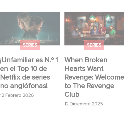
¡Unfamiliar es N.º 1 en
When Broken Hearts
el Top 10 de Netflix de
Want Revenge:
series no anglófonas!
Welcome to The
Revenge Club
SERIES
SERIES
¡Unfamiliar es N.º 1
When Broken
en el Top 10 de
Hearts Want
Netflix de series
Revenge: Welcome
no anglófonas!
to The Revenge
Club
12 Febrero 2026
12 Diciembre 2025