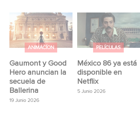
Gaumont y Good Hero
México 86 ya está
anuncian la secuela de
disponible en Netflix
Ballerina
ANIMACÍON
PELÍCULAS
Gaumont y Good
México 86 ya está
Hero anuncian la
disponible en
secuela de
Netflix
Ballerina
5 Junio 2026
19 Junio 2026