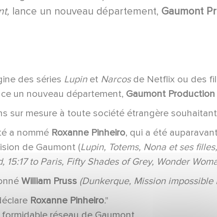
t,
lance un nouveau département,
Gaumont Pro
igine des séries
Lupin
et
Narcos
de Netflix ou des fi
nce un nouveau département,
Gaumont Production 
s sur mesure à toute société étrangère souhaitant
iété a nommé
Roxanne Pinheiro
, qui a été auparavan
vision de Gaumont (
Lupin, Totems, Nona et ses filles,
 15:17 to Paris, Fifty Shades of Grey, Wonder Woma
ronné
William Pruss
(Dunkerque, Mission impossible F
 déclare
Roxanne Pinheiro
."
 formidable réseau de Gaumont,