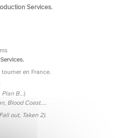
duction Services.
lms
Services.
 tourner en France.
t
 Plan B...
)
n, Blood Coast....
all out, Taken 2).