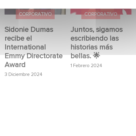
Directorate Award
historias más bellas.
🌟
CORPORATIVO
CORPORATIVO
Sidonie Dumas
Juntos, sigamos
recibe el
escribiendo las
International
historias más
Emmy Directorate
bellas. 🌟
Award
1 Febrero 2024
3 Diciembre 2024