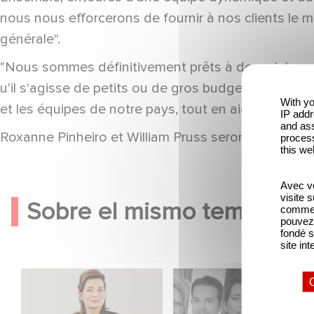
nous nous efforcerons de fournir à nos clients le 
générale".
"Nous sommes définitivement prêts à devenir le pr
u'il s'agisse de petits ou de gros budgets, nous so
With yo
et les équipes de notre pays, tout en aidant nos col
IP addr
and ass
Roxanne Pinheiro et William Pruss seront basés à P
process
this we
Avec vo
visite 
Sobre el mismo tema
comme l
pouvez 
fondé s
site int
Sidonie Dumas entre
Gaumont celebra a los
las mujeres más
talentos del mañana