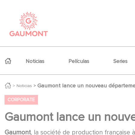
Pasar al contenido principal
Panel de gestión de cookies
Navigation principale
Noticias
Películas
Series
Gaumont lance un nouveau départemen
Noticias
CORPORATE
Gaumont lance un nouve
Gaumont
, la société de production française à