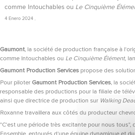
comme Intouchables ou
Le Cinquième Élémen
4 Enero 2024
,
Gaumont
, la société de production française à l'or
comme Intouchables ou
Le Cinquième Élément,
la
Gaumont Production Services
propose des solution
Pour piloter
Gaumont Production Services
, la soc
responsable des productions pour la filiale de télé
ainsi que directrice de production sur
Walking Dead,
Roxanne travaillera aux côtés du producteur chev
"C'est une période très excitante pour nous tous",
Ensemble, entourés d'une équipe dynamique et du