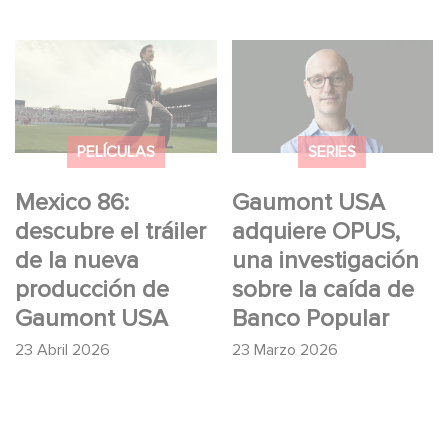
Mexico 86: descubre
Gaumont USA
el tráiler de la nueva
adquiere OPUS, una
producción de
investigación sobre la
Gaumont USA
caída de Banco
PELÍCULAS
SERIES
Popular
Mexico 86:
Gaumont USA
descubre el tráiler
adquiere OPUS,
de la nueva
una investigación
producción de
sobre la caída de
Gaumont USA
Banco Popular
23 Abril 2026
23 Marzo 2026