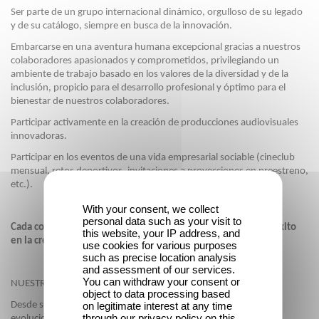
Ser parte de un grupo internacional dinámico, orgulloso de su legado
y de su catálogo, siempre en busca de la innovación.
Embarcarse en una aventura humana excepcional gracias a nuestros
colaboradores apasionados y comprometidos, privilegiando un
ambiente de trabajo basado en los valores de la diversidad y de la
inclusión, propicio para el desarrollo profesional y óptimo para el
bienestar de nuestros colaboradores.
Participar activamente en la creación de producciones audiovisuales
innovadoras.
Participar en los eventos de una vida empresarial sociable (cineclub
mensual, retos deportivos, invitaciones a proyecciones en preestreno,
etc.).
With your consent, we collect
personal data such as your visit to
Cada colaborador de GAUMONT es protagonista de nuestro éxito
this website, your IP address, and
en la creación de producciones audiovisuales.
use cookies for various purposes
such as precise location analysis
and assessment of our services.
You can withdraw your consent or
NUESTRA VISIÓN DE LA RSC
object to data processing based
on legitimate interest at any time
Desde su creación, Gaumont ha anticipado y acompañado las
through our privacy policy on this
evoluciones tecnológicas y culturales del sector audiovisual,