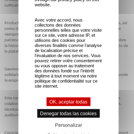
website.
cultivando y valorizando su historia y su patrimonio.
Avec votre accord, nous
Productora y distribuidora de largometrajes y series innovadoras, así
collectons des données
como de obras que reflejan la evolución de la sociedad, Gaumont
personnelles telles que votre visite
siempre ha tenido además la voluntad de destacar el valor de su
sur ce site, votre adresse IP, et
utilisons des cookies pour
patrimonio, ya sea a través de la organización de exposiciones sobre
diverses finalités comme l'analyse
la historia del cine, la digitalización de las películas o el lanzamiento de
de localisation précise et
la plataforma Gaumont Classique en 2022.
l'évaluation de nos services. Vous
pouvez retirer votre consentement
ou vous opposer au traitement
Gaumont se esfuerza además por promover una sociedad más
des données fondé sur l'intérêt
solidaria, inclusiva y duradera, en Francia y en todos los países donde
légitime à tout moment via notre
politique de confidentialité sur ce
la empresa opera.
site internet.
Este compromiso no sería posible sin la participación de nuestros
OK, aceptar todas
colaboradores y talentos (autores, guionistas, directores, actores,
técnicos, etc.) que trabajan juntos en la creación de obras
Denegar todas las cookies
audiovisuales originales.
Personalizar
Consciente de los retos en materia de desarrollo sostenible, Gaumont