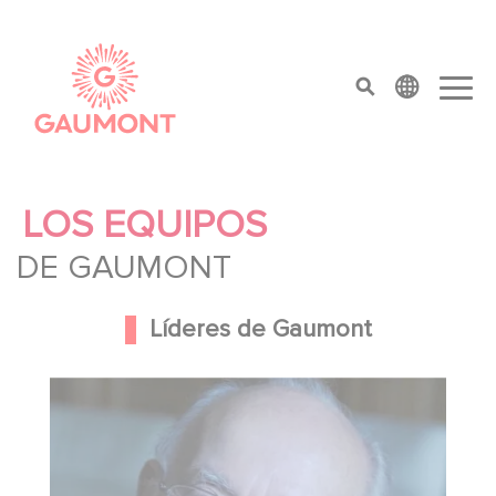
Pasar al contenido principal
Panel de gestión de cookies
top menu
LOS EQUIPOS
DE GAUMONT
Líderes de Gaumont