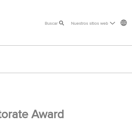
top menu
Buscar
Nuestros sitios web
torate Award