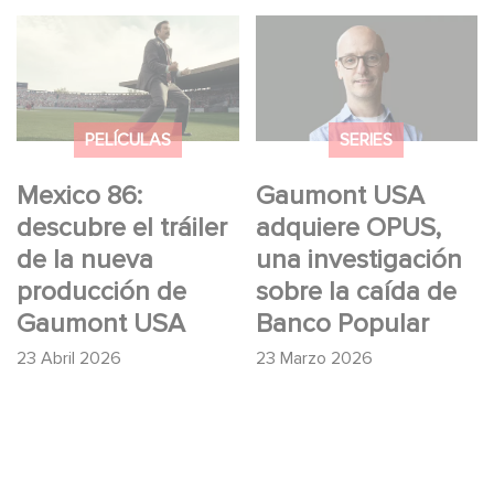
Mexico 86: descubre
Gaumont USA
el tráiler de la nueva
adquiere OPUS, una
producción de
investigación sobre la
Gaumont USA
caída de Banco
PELÍCULAS
SERIES
Popular
Mexico 86:
Gaumont USA
descubre el tráiler
adquiere OPUS,
de la nueva
una investigación
producción de
sobre la caída de
Gaumont USA
Banco Popular
23 Abril 2026
23 Marzo 2026