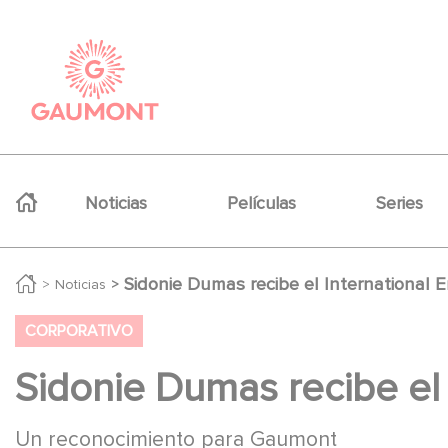
Pasar al contenido principal
Panel de gestión de cookies
Navigation principale
Noticias
Películas
Series
Sidonie Dumas recibe el International
Noticias
CORPORATIVO
Sidonie Dumas recibe el
Un reconocimiento para Gaumont