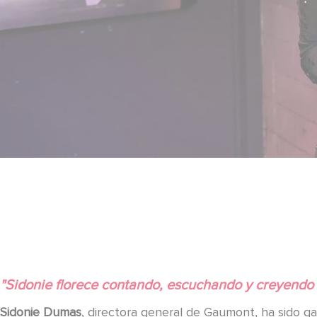
"Sidonie florece contando, escuchando y creyendo e
Sidonie Dumas
, directora general de Gaumont, ha sido g