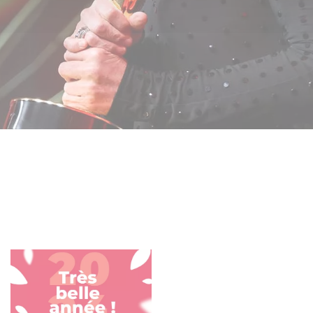
Juntos, sigamos
escribiendo las
historias más bellas.