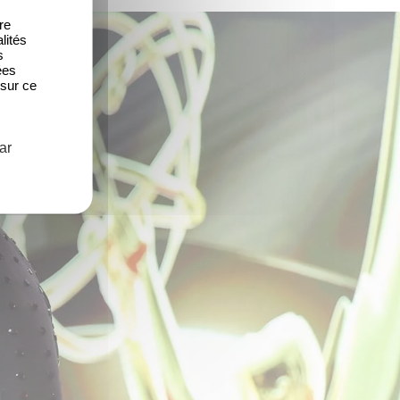
re
lités
s
ées
 sur ce
ar