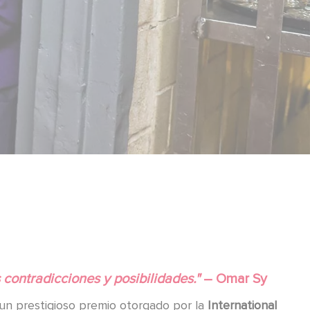
 contradicciones y posibilidades."
– Omar Sy
 un prestigioso premio otorgado por la
International