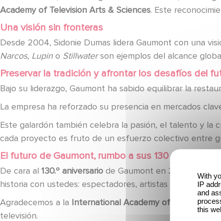
Academy of Television Arts & Sciences
. Este reconocimie
Una visión sin fronteras
Desde 2004, Sidonie Dumas lidera Gaumont con una visión
Narcos
,
Lupin
o
Stillwater
son ejemplos del alcance globa
Preservar la tradición y afrontar los desafíos del fu
Bajo su liderazgo, Gaumont ha sabido equilibrar la restau
La empresa ha reforzado su presencia en mercados clave c
Este galardón también celebra la pasión, el talento y la
cada proyecto es fruto de un esfuerzo colectivo entre gui
El futuro de Gaumont, rumbo a sus 130 años
De cara al
130.º aniversario
de Gaumont en 2025, este prem
With yo
historia con ustedes: espectadores, artistas y socios.
IP addr
and ass
process
Agradecemos a la
International Academy of Television A
this we
televisión.