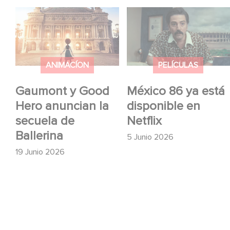
Gaumont y Good Hero
México 86 ya está
anuncian la secuela de
disponible en Netflix
Ballerina
ANIMACÍON
PELÍCULAS
Gaumont y Good
México 86 ya está
Hero anuncian la
disponible en
secuela de
Netflix
Ballerina
5 Junio 2026
19 Junio 2026