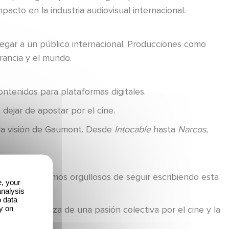
acto en la industria audiovisual internacional.
egar a un público internacional. Producciones como
rancia y el mundo.
ontenidos para plataformas digitales.
dejar de apostar por el cine.
d la visión de Gaumont. Desde
Intocable
hasta
Narcos
,
vación. Estamos orgullosos de seguir escribiendo esta
e, your
analysis
o data
y on
odo, la fuerza de una pasión colectiva por el cine y la