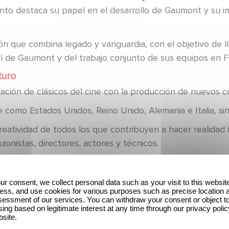
nto destaca su papel en el desarrollo de Gaumont y su imp
 que combina legado y vanguardia, con el objetivo de ll
l de Gaumont y del trabajo conjunto de sus equipos en F
turo
ración de clásicos del cine con la producción de nuevos c
omo Estados Unidos, Reino Unido, Alemania e Italia, sin 
 creatividad de todos los que contribuyen a hacer realida
onistas, directores, actores y técnicos.
io recuerda la importancia de combinar tradición e inno
ur consent, we collect personal data such as your visit to this websit
ess, and use cookies for various purposes such as precise location 
essment of our services. You can withdraw your consent or object t
ing based on legitimate interest at any time through our privacy polic
rts & Sciences
por este reconocimiento que celebra, ante t
bsite.