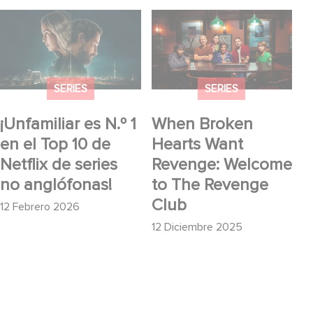
¡Unfamiliar es N.º 1 en
When Broken Hearts
el Top 10 de Netflix de
Want Revenge:
series no anglófonas!
Welcome to The
Revenge Club
SERIES
SERIES
¡Unfamiliar es N.º 1
When Broken
en el Top 10 de
Hearts Want
Netflix de series
Revenge: Welcome
no anglófonas!
to The Revenge
Club
12 Febrero 2026
12 Diciembre 2025