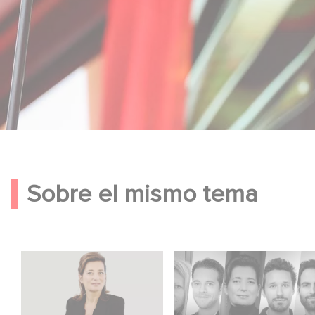
Sobre el mismo tema
Sidonie Dumas entre
Gaumont celebra a los
las mujeres más
talentos del mañana
influyentes del cine
en el Nikon Film