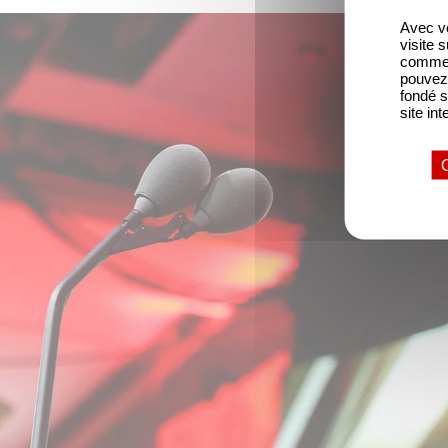
Avec vo
visite 
comme l
pouvez 
fondé s
site int