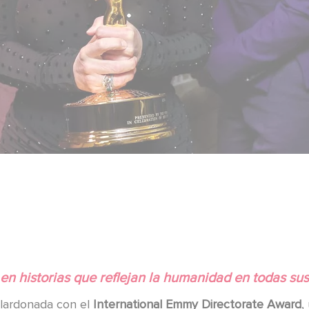
n historias que reflejan la humanidad en todas sus
alardonada con el
International Emmy Directorate Award
,