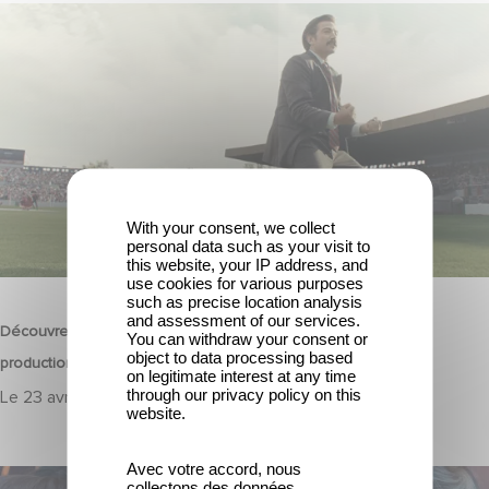
Découvrez les premières images de Mexico 86, la nouvelle
production Gaumont USA
With your consent, we collect
personal data such as your visit to
this website, your IP address, and
FILM
use cookies for various purposes
such as precise location analysis
and assessment of our services.
Découvrez les premières images de Mexico 86, la nouvelle
You can withdraw your consent or
object to data processing based
production Gaumont USA
on legitimate interest at any time
through our privacy policy on this
Le
23 avril 2026
website.
Avec votre accord, nous
L’Affaire Marie‑Claire en sélection officielle à Cannes
collectons des données