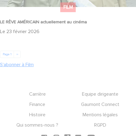
FILM
LE RÊVE AMÉRICAIN actuellement au cinéma
Le
23 février 2026
Pagination
Page suivante
Page 1
››
S'abonner à Film
Footer
Carrière
Equipe dirigeante
Finance
Gaumont Connect
Histoire
Mentions légales
Qui sommes-nous ?
RGPD
Social icons