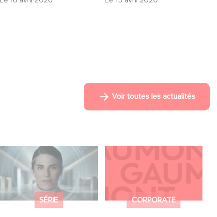
Le
16 avril 2026
Le
15 avril 2026
Voir toutes les actualités
La nouvelle
Gaumont dévoile sa
production Gaumont
nouvelle identité
USA : « Futuro
visuelle et sonore
Desierto »
SÉRIE
CORPORATE