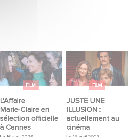
L’Affaire Marie‑Claire
JUSTE UNE ILLUSION
en sélection officielle à
: actuellement au
Cannes
cinéma
FILM
FILM
L’Affaire
JUSTE UNE
Marie‑Claire en
ILLUSION :
sélection officielle
actuellement au
à Cannes
cinéma