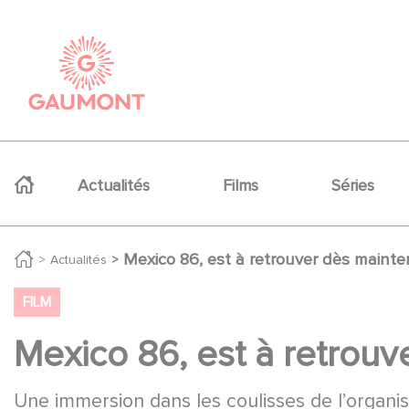
Aller au contenu principal
Panneau de gestion des cookies
Navigation principale
Actualités
Films
Séries
Mexico 86, est à retrouver dès mainte
Actualités
FILM
Mexico 86, est à retrouv
Une immersion dans les coulisses de l’organ