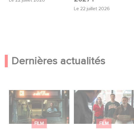
Le
22 juillet 2026
Le
22 juillet 2026
Dernières actualités
Une date de sortie
Une nouvelle comédie
pour le nouveau film
avec Baptiste
de Franck Dubosc
Lecaplain et José
Garcia en 2027 !
FILM
FILM