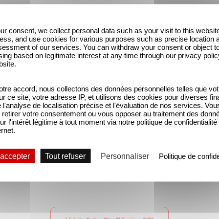
ur consent, we collect personal data such as your visit to this websit
ess, and use cookies for various purposes such as precise location 
essment of our services. You can withdraw your consent or object t
ing based on legitimate interest at any time through our privacy polic
bsite.
tre accord, nous collectons des données personnelles telles que vot
sur ce site, votre adresse IP, et utilisons des cookies pour diverses fina
'analyse de localisation précise et l'évaluation de nos services. Vou
retirer votre consentement ou vous opposer au traitement des donn
ournoi est finalement abandonné par le pays en 1982
ur l'intérêt légitime à tout moment via notre politique de confidentialité
,
le Mexique se porte candidat
et est désigné pays 
ernet.
erre.
 accepter
Tout refuser
Personnaliser
Politique de confide