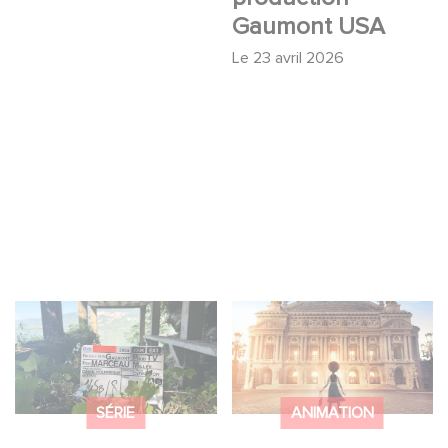
Gaumont USA
Le
23 avril 2026
Le tournage de la
Gaumont et Good
mini-série Le Roman
Hero annoncent la
de Marceau Miller a
suite de Ballerina
débuté
SÉRIE
ANIMATION