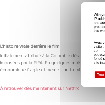
With yo
IP addr
and ass
process
YouTube est désactivé.
this we
Autoriser
Avec vo
L’histoire vraie derrière le film
visite 
comme l
pouvez 
Initialement attribué à la Colombie dès 1974, le t
fondé s
imposées par la FIFA. En quelques mois seulement
site int
économique fragile et même… un tremblement de t
Tout
À retrouver dès maintenant sur Netflix