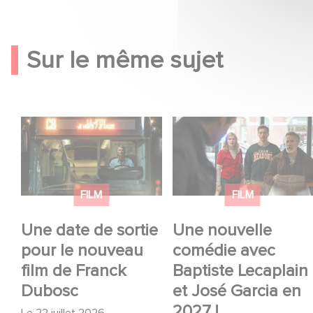
Sur le même sujet
Une date de sortie
Une nouvelle comédie
pour le nouveau film
avec Baptiste
de Franck Dubosc
Lecaplain et José
Garcia en 2027 !
FILM
FILM
Une date de sortie
Une nouvelle
pour le nouveau
comédie avec
film de Franck
Baptiste Lecaplain
Dubosc
et José Garcia en
2027 !