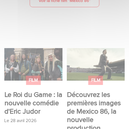
Voir la fiche film "
Mexico 86
"
Le Roi du Game : la
Découvrez les
nouvelle comédie
premières images de
d'Eric Judor
Mexico 86, la nouvelle
production Gaumont
FILM
FILM
USA
Le Roi du Game : la
Découvrez les
nouvelle comédie
premières images
d'Eric Judor
de Mexico 86, la
nouvelle
Le
28 avril 2026
production