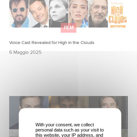
FILM
Voice Cast Revealed for High in the Clouds
6 Maggio 2025
Gaumont boards François Ozon’s feature adaptation of
Albert Camus’ ‘The Stranger’ starring Benjamin Voisin,
Rebecca Marder and Swann Arlaud
With your consent, we collect
personal data such as your visit to
this website, your IP address, and