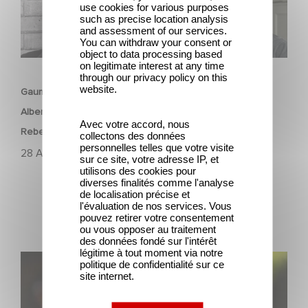
use cookies for various purposes
such as precise location analysis
and assessment of our services.
You can withdraw your consent or
object to data processing based
FILM
on legitimate interest at any time
through our privacy policy on this
website.
Gaumont boards François Ozon’s feature adaptation of
Albert Camus’ ‘The Stranger’ starring Benjamin Voisin,
Avec votre accord, nous
Rebecca Marder and Swann Arlaud
collectons des données
personnelles telles que votre visite
28 Aprile 2025
sur ce site, votre adresse IP, et
utilisons des cookies pour
diverses finalités comme l'analyse
de localisation précise et
l'évaluation de nos services. Vous
pouvez retirer votre consentement
ou vous opposer au traitement
des données fondé sur l'intérêt
légitime à tout moment via notre
The Residence di Yann Gozlan: selezionato fuori
politique de confidentialité sur ce
site internet.
concorso a Cannes 2025