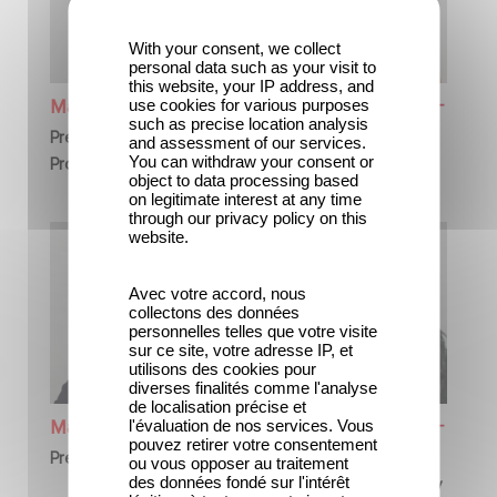
With your consent, we collect
personal data such as your visit to
this website, your IP address, and
use cookies for various purposes
Marine FORDE
Manuela PADOAN
such as precise location analysis
President, Film
President, GP Archives
and assessment of our services.
You can withdraw your consent or
Production - France
object to data processing based
on legitimate interest at any time
through our privacy policy on this
website.
Avec votre accord, nous
collectons des données
personnelles telles que votre visite
sur ce site, votre adresse IP, et
utilisons des cookies pour
diverses finalités comme l'analyse
de localisation précise et
l'évaluation de nos services. Vous
Marco ROSI
Terry KALAGIAN
pouvez retirer votre consentement
President Italy
President of Gaumont
ou vous opposer au traitement
des données fondé sur l'intérêt
Animation, Kids & Family