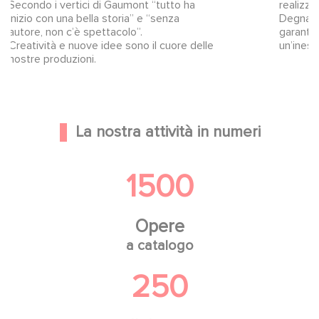
realizzare i migliori progetti possibili.
co
Degna di fiducia, onesta e affidabile,
di
garantisce valori rari da cui scaturisce
do
un’inesauribile creatività.
so
La nostra attività in numeri
1500
Opere
a catalogo
250