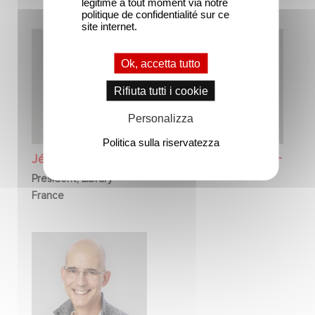
légitime à tout moment via notre
politique de confidentialité sur ce
site internet.
Ok, accetta tutto
Rifiuta tutti i cookie
Personalizza
Politica sulla riservatezza
Jérôme SOULET
Ariane TOSCAN DU
PLANTIER
President, Library -
France