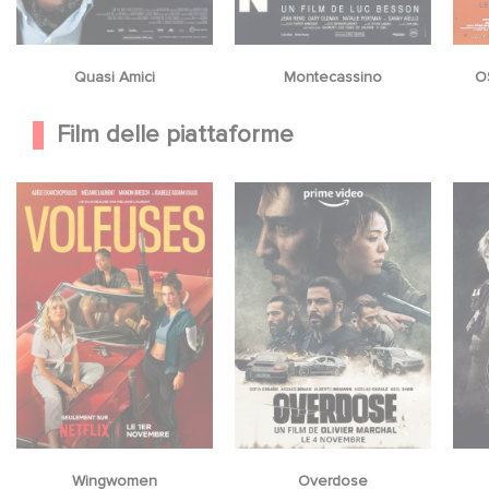
Quasi Amici
Montecassino
OS
Film delle piattaforme
Wingwomen
Overdose