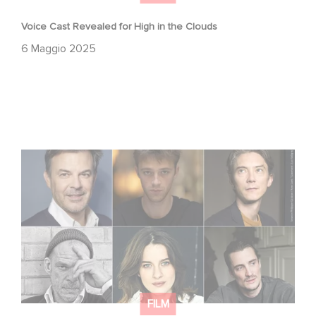
Voice Cast Revealed for High in the Clouds
6 Maggio 2025
Gaumont boards François Ozon’s feature adaptation of
Albert Camus’ ‘The Stranger’ starring Benjamin Voisin,
Rebecca Marder and Swann Arlaud
FILM