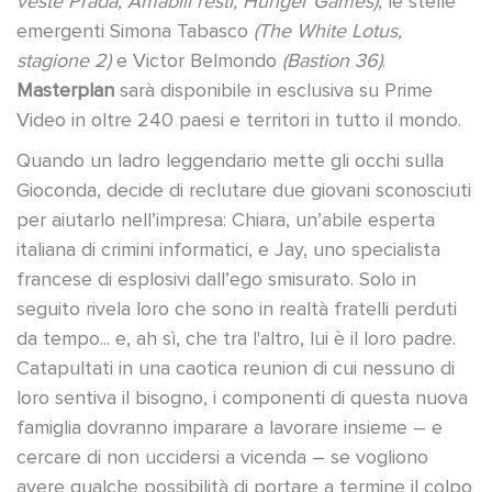
veste Prada, Amabili resti, Hunger Games)
, le stelle
emergenti Simona Tabasco
(The White Lotus,
stagione 2)
e Victor Belmondo
(Bastion 36)
.
Masterplan
sarà disponibile in esclusiva su Prime
Video in oltre 240 paesi e territori in tutto il mondo.
Quando un ladro leggendario mette gli occhi sulla
Gioconda, decide di reclutare due giovani sconosciuti
per aiutarlo nell’impresa: Chiara, un’abile esperta
italiana di crimini informatici, e Jay, uno specialista
francese di esplosivi dall’ego smisurato. Solo in
seguito rivela loro che sono in realtà fratelli perduti
da tempo... e, ah sì, che tra l'altro, lui è il loro padre.
Catapultati in una caotica reunion di cui nessuno di
loro sentiva il bisogno, i componenti di questa nuova
famiglia dovranno imparare a lavorare insieme – e
cercare di non uccidersi a vicenda – se vogliono
avere qualche possibilità di portare a termine il colpo