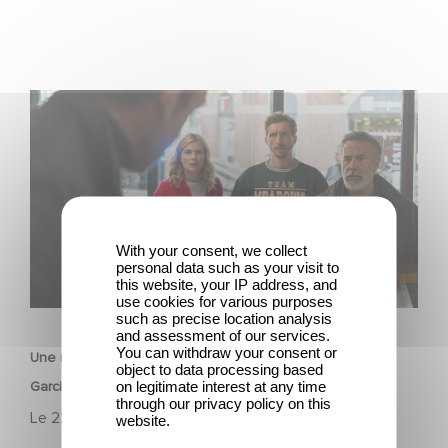
Une nouvelle comédie avec Baptiste Lecaplain et José
Garcia en 2027 !
With your consent, we collect
personal data such as your visit to
this website, your IP address, and
use cookies for various purposes
FILM
such as precise location analysis
and assessment of our services.
You can withdraw your consent or
Une nouvelle comédie avec Baptiste Lecaplain et José
object to data processing based
on legitimate interest at any time
Garcia en 2027 !
through our privacy policy on this
Le
22 juillet 2026
website.