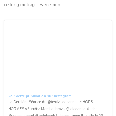
ce long métrage événement.
Voir cette publication sur Instagram
La Dernière Séance du @festivaldecannes « HORS
NORMES » ! ✨📸✨ Merci et bravo @toledanonakache
@vincentcassel @redakateb ! #horsnormes En salle le 23