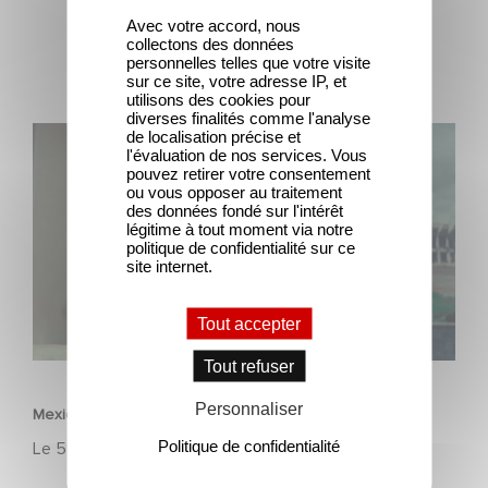
Avec votre accord, nous
collectons des données
personnelles telles que votre visite
sur ce site, votre adresse IP, et
utilisons des cookies pour
diverses finalités comme l'analyse
Mexico 86, est à retrouver dès maintenant sur Netflix
de localisation précise et
l'évaluation de nos services. Vous
pouvez retirer votre consentement
ou vous opposer au traitement
des données fondé sur l'intérêt
légitime à tout moment via notre
politique de confidentialité sur ce
site internet.
Tout accepter
FILM
Tout refuser
Personnaliser
Mexico 86, est à retrouver dès maintenant sur Netflix
Politique de confidentialité
Le
5 juin 2026