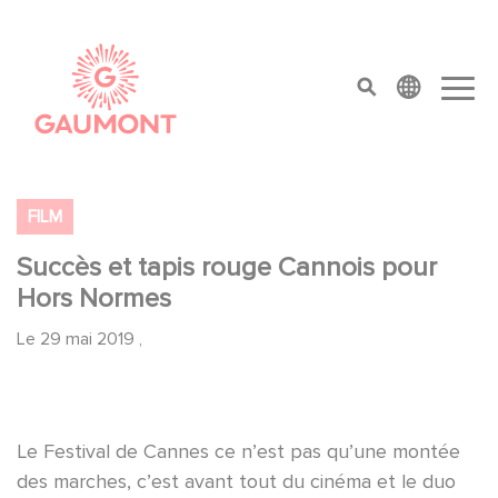
Aller au contenu principal
Panneau de gestion des cookies
top menu
FILM
Succès et tapis rouge Cannois pour
Hors Normes
Le
29 mai 2019
,
Le Festival de Cannes ce n’est pas qu’une montée
des marches, c’est avant tout du cinéma et le duo