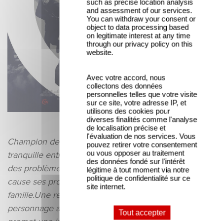
such as precise location analysis
and assessment of our services.
You can withdraw your consent or
object to data processing based
on legitimate interest at any time
through our privacy policy on this
website.
Avec votre accord, nous
collectons des données
personnelles telles que votre visite
sur ce site, votre adresse IP, et
utilisons des cookies pour
diverses finalités comme l'analyse
de localisation précise et
l'évaluation de nos services. Vous
Champion de tir au fusil, Vincent mène une vie
pouvez retirer votre consentement
ou vous opposer au traitement
tranquille entre sa femme et sa fille. Jusqu'au jour où
des données fondé sur l'intérêt
des problèmes d'argent l'obligent à remettre en
légitime à tout moment via notre
politique de confidentialité sur ce
cause ses projets et menacent l'équilibre de sa
site internet.
famille.Une rencontre au stand de tir avec Renaud,
personnage aussi séduisant qu'énigmatique, lui
Tout accepter