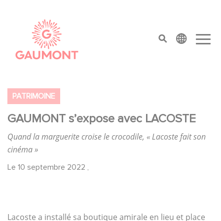
Aller au contenu principal
Panneau de gestion des cookies
top menu
PATRIMOINE
GAUMONT s’expose avec LACOSTE
Quand la marguerite croise le crocodile, « Lacoste fait son
cinéma »
Le
10 septembre 2022
,
Lacoste a installé sa boutique amirale en lieu et place