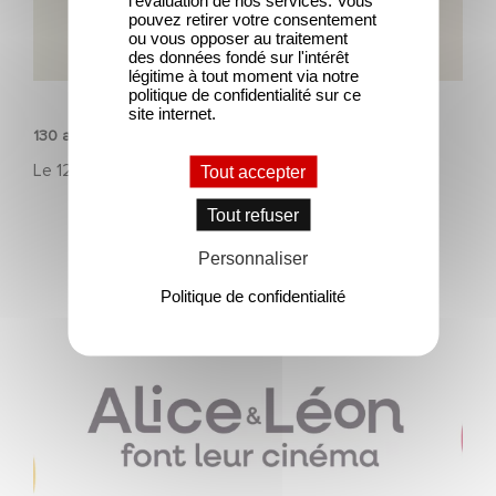
l'évaluation de nos services. Vous
pouvez retirer votre consentement
ou vous opposer au traitement
des données fondé sur l'intérêt
légitime à tout moment via notre
PATRIMOINE
politique de confidentialité sur ce
site internet.
130 ans d’innovation, et l’histoire continue
Le
12 août 2025
Tout accepter
Tout refuser
Personnaliser
Politique de confidentialité
Gaumont fête les 130 ans du cinéma avec un
programme éducatif inédit : « Alice et Léon font leur
cinéma »