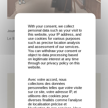
PATRIMOINE
With your consent, we collect
personal data such as your visit to
Journées Européennes du Patrimoine 2025
this website, your IP address, and
Le
8 septembre 2025
use cookies for various purposes
such as precise location analysis
and assessment of our services.
You can withdraw your consent or
object to data processing based
on legitimate interest at any time
through our privacy policy on this
website.
130 ans d’innovation, et l’histoire continue
Avec votre accord, nous
collectons des données
personnelles telles que votre visite
sur ce site, votre adresse IP, et
utilisons des cookies pour
diverses finalités comme l'analyse
de localisation précise et