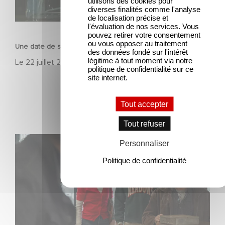
utilisons des cookies pour
diverses finalités comme l'analyse
de localisation précise et
FILM
l'évaluation de nos services. Vous
pouvez retirer votre consentement
ou vous opposer au traitement
Une date de sortie pour le nouveau film de Franck Dubosc
des données fondé sur l'intérêt
légitime à tout moment via notre
Le
22 juillet 2026
politique de confidentialité sur ce
site internet.
Tout accepter
Tout refuser
Une nouvelle comédie avec Baptiste Lecaplain et José
Personnaliser
Garcia en 2027 !
Politique de confidentialité