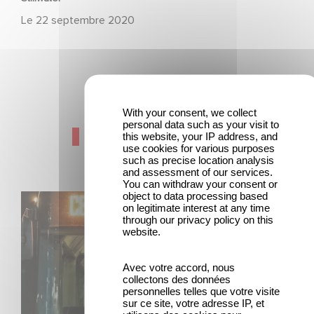
Le
22 septembre 2020
With your consent, we collect
personal data such as your visit to
Dernières actualités
this website, your IP address, and
use cookies for various purposes
such as precise location analysis
and assessment of our services.
You can withdraw your consent or
object to data processing based
Une date de sortie pour le nouveau film de Franck
on legitimate interest at any time
Dubosc
through our privacy policy on this
website.
Avec votre accord, nous
collectons des données
personnelles telles que votre visite
sur ce site, votre adresse IP, et