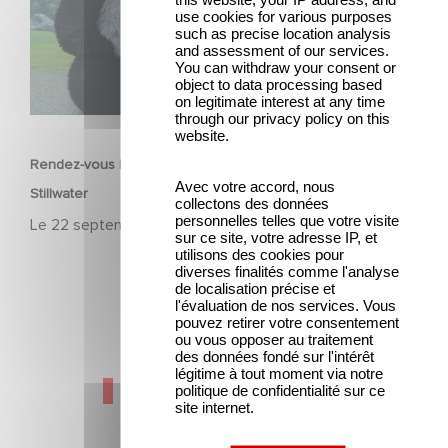
use cookies for various purposes
such as precise location analysis
and assessment of our services.
You can withdraw your consent or
object to data processing based
on legitimate interest at any time
ANIMATION
through our privacy policy on this
website.
Rendez-vous le 4 décembre sur Apple TV+ pour rencontre
Avec votre accord, nous
Stillwater
collectons des données
personnelles telles que votre visite
Le
22 septembre 2020
sur ce site, votre adresse IP, et
utilisons des cookies pour
diverses finalités comme l'analyse
de localisation précise et
l'évaluation de nos services. Vous
pouvez retirer votre consentement
ou vous opposer au traitement
des données fondé sur l'intérêt
légitime à tout moment via notre
Dernières actualités
politique de confidentialité sur ce
site internet.