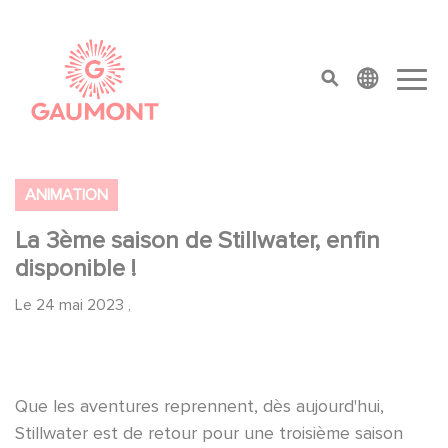
Aller au contenu principal
Panneau de gestion des cookies
top menu
ANIMATION
La 3ème saison de Stillwater, enfin
disponible !
Le
24 mai 2023
,
Que les aventures reprennent, dès aujourd'hui,
Stillwater est de retour pour une troisième saison