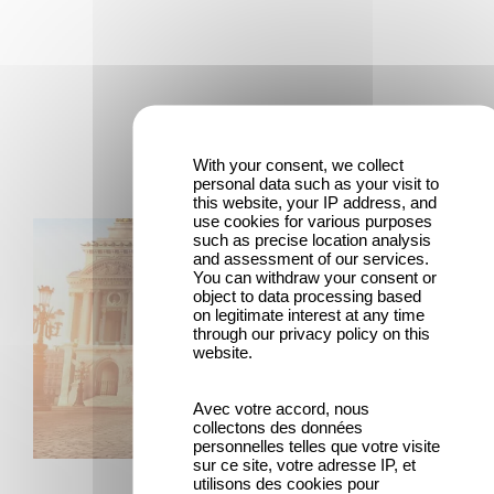
Últimas noticias
With your consent, we collect
personal data such as your visit to
this website, your IP address, and
use cookies for various purposes
Gaumont y Good Hero anuncian la secuela de Ballerina
such as precise location analysis
and assessment of our services.
You can withdraw your consent or
object to data processing based
on legitimate interest at any time
through our privacy policy on this
website.
Avec votre accord, nous
collectons des données
personnelles telles que votre visite
ANIMACÍON
sur ce site, votre adresse IP, et
utilisons des cookies pour