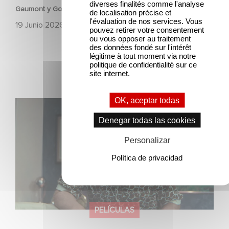
diverses finalités comme l'analyse
Gaumont y Good Hero anuncian la secuela de Ballerina
de localisation précise et
l'évaluation de nos services. Vous
19 Junio 2026
pouvez retirer votre consentement
ou vous opposer au traitement
des données fondé sur l'intérêt
légitime à tout moment via notre
politique de confidentialité sur ce
site internet.
OK, aceptar todas
México 86 ya está disponible en Netflix
Denegar todas las cookies
Personalizar
Política de privacidad
PELÍCULAS