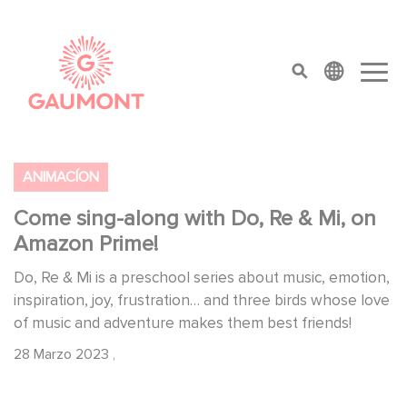
Pasar al contenido principal
Panel de gestión de cookies
top menu
ANIMACÍON
Come sing-along with Do, Re & Mi, on
Amazon Prime!
Do, Re & Mi is a preschool series about music, emotion,
inspiration, joy, frustration… and three birds whose love
of music and adventure makes them best friends!
28 Marzo 2023
,