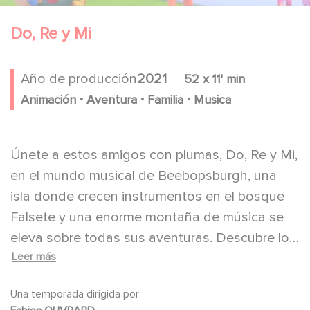
Do, Re y Mi
Año de producción
2021
52 x 11' min
.
.
.
Animación
Aventura
Familia
Musica
Únete a estos amigos con plumas, Do, Re y Mi,
en el mundo musical de Beebopsburgh, una
isla donde crecen instrumentos en el bosque
Falsete y una enorme montaña de música se
eleva sobre todas sus aventuras. Descubre los
Leer más
sonidos y melodías, muévete al ritmo y observa
cómo la música resuelve cualquier problema.
Una temporada dirigida por