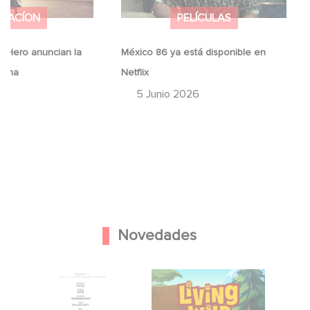
IMACÍON
PELÍCULAS
 Hero anuncian la
México 86 ya está disponible en
erina
Netflix
26
5 Junio 2026
Novedades