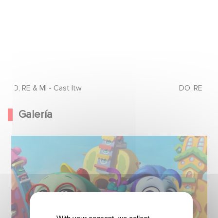
DO, RE & MI - Cast Itw
DO, RE & MI
Galería