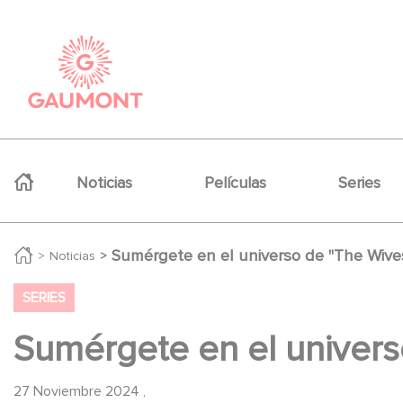
Pasar al contenido principal
Panel de gestión de cookies
Navigation principale
Noticias
Películas
Series
Sumérgete en el universo de "The Wive
Noticias
SERIES
Sumérgete en el univers
27 Noviembre 2024
,