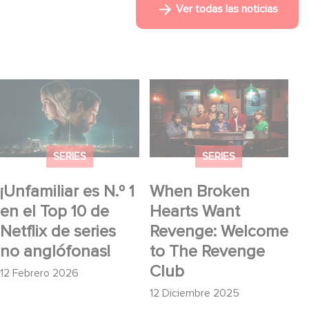
Ver todas las noticias
¡Unfamiliar es N.º 1 en
When Broken Hearts
el Top 10 de Netflix de
Want Revenge:
series no anglófonas!
Welcome to The
Revenge Club
SERIES
SERIES
¡Unfamiliar es N.º 1
When Broken
en el Top 10 de
Hearts Want
Netflix de series
Revenge: Welcome
no anglófonas!
to The Revenge
Club
12 Febrero 2026
12 Diciembre 2025