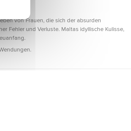
nleben von Frauen, die sich der absurden
r Fehler und Verluste. Maltas idyllische Kulisse,
Neuanfang.
e Wendungen.