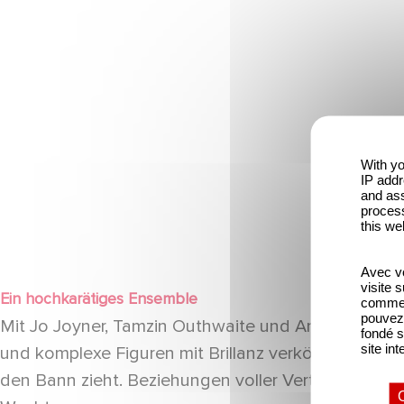
With yo
IP addr
and ass
process
this we
YouTube está deshabilitado.
Permitir
Avec vo
visite 
Ein hochkarätiges Ensemble
comme l
pouvez 
Mit Jo Joyner, Tamzin Outhwaite und Angela Griffi
fondé s
site int
und komplexe Figuren mit Brillanz verkörpern. Ihre
den Bann zieht. Beziehungen voller Vertrautheit,