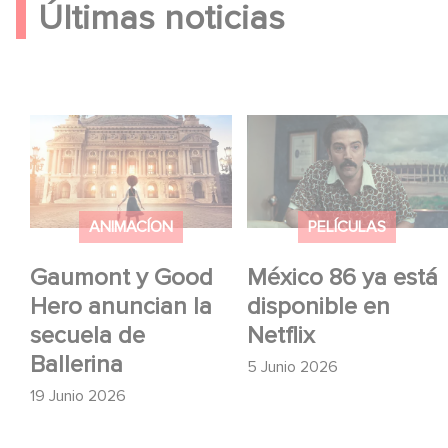
Últimas noticias
Gaumont y Good Hero
México 86 ya está
anuncian la secuela de
disponible en Netflix
Ballerina
ANIMACÍON
PELÍCULAS
Gaumont y Good
México 86 ya está
Hero anuncian la
disponible en
secuela de
Netflix
Ballerina
5 Junio 2026
19 Junio 2026