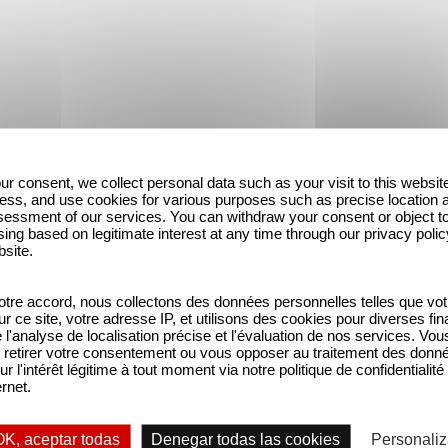
ur consent, we collect personal data such as your visit to this websit
ess, and use cookies for various purposes such as precise location 
essment of our services. You can withdraw your consent or object t
ing based on legitimate interest at any time through our privacy polic
bsite.
tre accord, nous collectons des données personnelles telles que vot
sur ce site, votre adresse IP, et utilisons des cookies pour diverses fina
'analyse de localisation précise et l'évaluation de nos services. Vou
retirer votre consentement ou vous opposer au traitement des donn
n in den Hauptrollen versammelt
"The Wives"
außerge
ur l'intérêt légitime à tout moment via notre politique de confidentialité
ernet.
 Darbietungen bilden die Bühne für eine fesselnde 
 Verrat und Geheimnissen verleihen dem Familiendr
OK, aceptar todas
Denegar todas las cookies
Personaliz