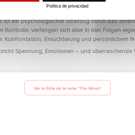
Política de privacidad
es ist ein psychologischer Streifzug durch das Inne
 Kontrolle, verfangen sich aber in den Folgen eigene
von Konfrontation, Ernüchterung und persönlichem 
rspricht Spannung, Emotionen – und überraschend
Ver la ficha de la serie "
The Wives
"