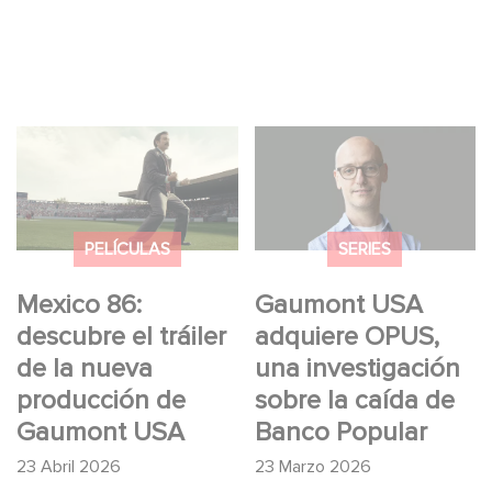
Mexico 86: descubre
Gaumont USA
el tráiler de la nueva
adquiere OPUS, una
producción de
investigación sobre la
Gaumont USA
caída de Banco
PELÍCULAS
SERIES
Popular
Mexico 86:
Gaumont USA
descubre el tráiler
adquiere OPUS,
de la nueva
una investigación
producción de
sobre la caída de
Gaumont USA
Banco Popular
23 Abril 2026
23 Marzo 2026