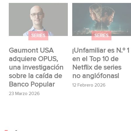
Gaumont USA
¡Unfamiliar es N.º 1 en
adquiere OPUS, una
el Top 10 de Netflix de
investigación sobre la
series no anglófonas!
caída de Banco
SERIES
SERIES
Popular
Gaumont USA
¡Unfamiliar es N.º 1
adquiere OPUS,
en el Top 10 de
una investigación
Netflix de series
sobre la caída de
no anglófonas!
Banco Popular
12 Febrero 2026
23 Marzo 2026