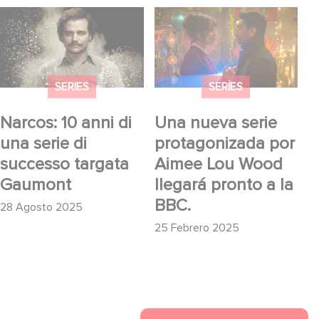
Narcos: 10 anni di una
Una nueva serie
serie di successo
protagonizada por
targata Gaumont
Aimee Lou Wood
llegará pronto a la
SERIES
SERIES
BBC.
Narcos: 10 anni di
Una nueva serie
una serie di
protagonizada por
successo targata
Aimee Lou Wood
Gaumont
llegará pronto a la
BBC.
28 Agosto 2025
25 Febrero 2025