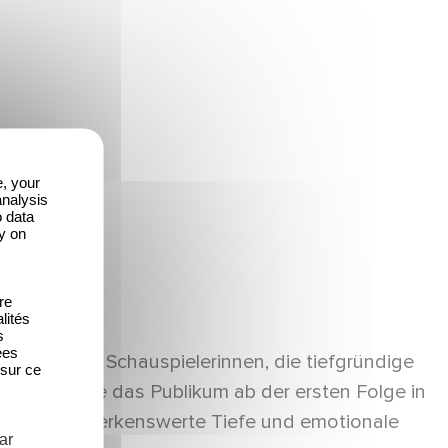
e, your
analysis
o data
y on
re
lités
s
ées
wöhnliche Schauspielerinnen, die tiefgründige
 sur ce
Handlung, die das Publikum ab der ersten Folge in
ama eine bemerkenswerte Tiefe und emotionale
ar