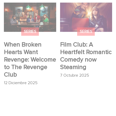
When Broken Hearts
Film Club: A Heartfelt
Want Revenge:
Romantic Comedy
Welcome to The
now Steaming
Revenge Club
SERIES
SERIES
When Broken
Film Club: A
Hearts Want
Heartfelt Romantic
Revenge: Welcome
Comedy now
to The Revenge
Steaming
Club
7 Octubre 2025
12 Diciembre 2025