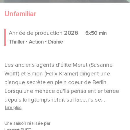
Unfamiliar
Année de production
2026
6x50 min
.
.
Thriller
Action
Drame
Les anciens agents d'élite Meret (Susanne
Wolff) et Simon (Felix Kramer) dirigent une
planque secrète en plein coeur de Berlin.
Lorsqu'une menace qu'ils pensaient enterrée
depuis longtemps refait surface, ils se
Lire plus
retrouvent soudain confrontés à des tueurs à
gages, des agents russes, aux services secrets
Une saison réalisée par
allemands et à d'anciens amants dangereux.