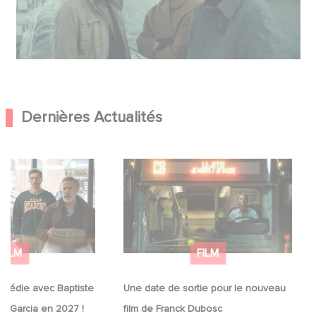
Dernières Actualités
comédie avec
Une date de sortie pour le
lain et José Garcia
nouveau film de Franck Dubosc
FILM
FILM
omédie avec Baptiste
Une date de sortie pour le nouveau
sé Garcia en 2027 !
film de Franck Dubosc