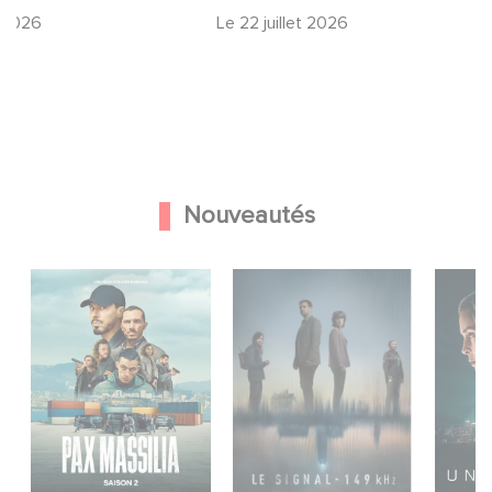
t 2026
Le
22 juillet 2026
Nouveautés
L'ar