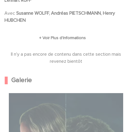
Lennart RUFF
Tout cela, tout en essayant de protéger le
grand mensonge sur lequel ils ont bâti leur vie,
Avec
Susanne WOLFF, Andréas PIETSCHMANN, Henry
HUBCHEN
un mensonge qui pourrait tout leur coûter : leur
famille, leur mariage et leur propre vie.
Il n'y a pas encore de contenu dans cette section mais
revenez bientôt
Galerie