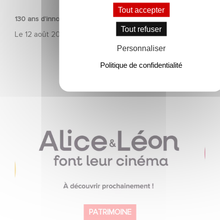
Tout accepter
130 ans d’innovation, et l’histoire continue
Tout refuser
Le
12 août 2025
Personnaliser
Politique de confidentialité
Gaumont fête les 130 ans du cinéma avec un
programme éducatif inédit : « Alice et Léon font leur
cinéma »
PATRIMOINE