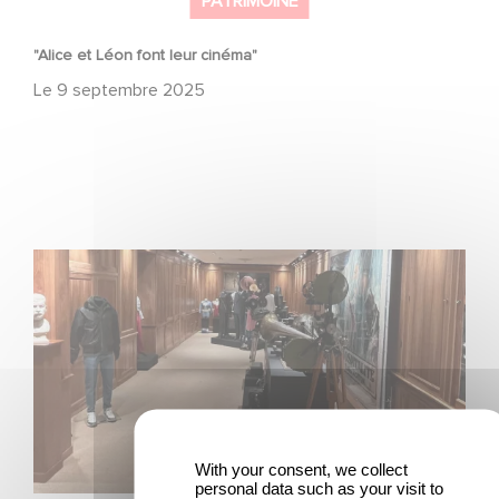
PATRIMOINE
"Alice et Léon font leur cinéma"
Le
9 septembre 2025
Journées Européennes du Patrimoine 2025
With your consent, we collect
personal data such as your visit to
PATRIMOINE