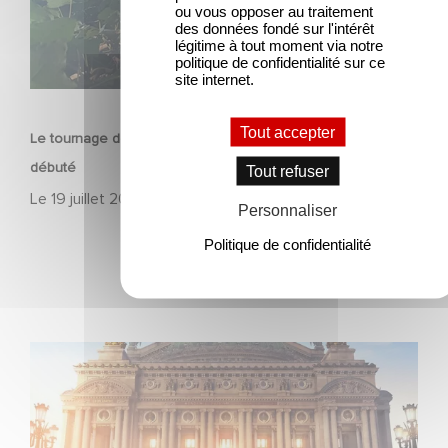
ou vous opposer au traitement
des données fondé sur l'intérêt
légitime à tout moment via notre
politique de confidentialité sur ce
site internet.
SÉRIE
Tout accepter
Le tournage de la mini-série Le Roman de Marceau Miller a
débuté
Tout refuser
Le
19 juillet 2026
Personnaliser
Politique de confidentialité
Gaumont et Good Hero annoncent la suite de Ballerina