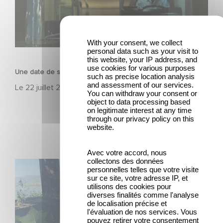
With your consent, we collect
FILM
personal data such as your visit to
this website, your IP address, and
use cookies for various purposes
Une date de sortie pour le nouveau film de Franck Dubosc
such as precise location analysis
and assessment of our services.
Le
22 juillet 2026
You can withdraw your consent or
object to data processing based
on legitimate interest at any time
through our privacy policy on this
website.
Avec votre accord, nous
collectons des données
Le tournage de la mini-série Le Roman de Marceau Miller
personnelles telles que votre visite
a débuté
sur ce site, votre adresse IP, et
utilisons des cookies pour
diverses finalités comme l'analyse
de localisation précise et
l'évaluation de nos services. Vous
pouvez retirer votre consentement