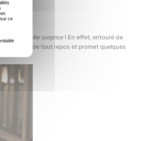
lités
s
ées
 sur ce
e très belle surprise ! En effet, entouré de
ntialité
ie ne sera pas de tout repos et promet quelques