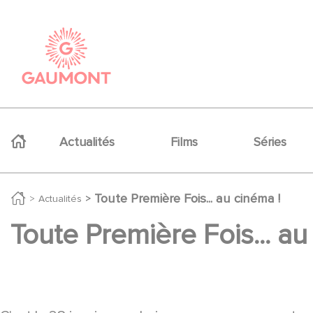
Aller au contenu principal
Panneau de gestion des cookies
Navigation principale
Actualités
Films
Séries
Toute Première Fois... au cinéma !
Actualités
Toute Première Fois... au