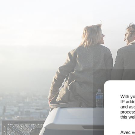
With yo
IP addr
and ass
process
this we
Avec vo