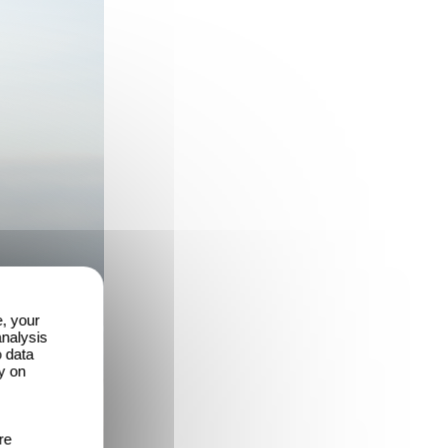
e, your
analysis
o data
y on
re