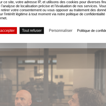
sur ce site, votre adresse IP, et utilisons des cookies pour diverses fina
'analyse de localisation précise et l'évaluation de nos services. Vou
retirer votre consentement ou vous opposer au traitement des donn
ur l'intérêt légitime à tout moment via notre politique de confidentialité
ernet.
5 dans la joie, la bonne humeur et surtout avec un
 accepter
Tout refuser
Personnaliser
Politique de confide
rs et de collègues assez lunatiques, la vie de Jérém