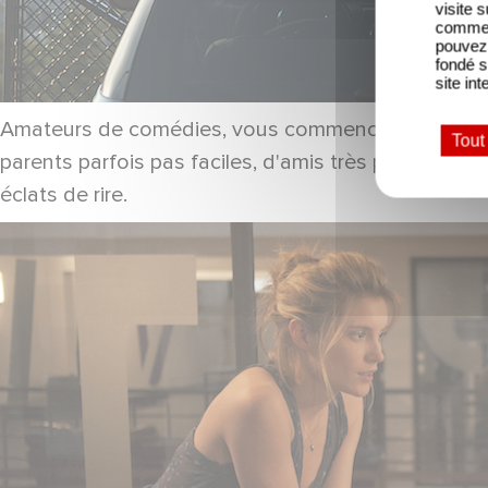
visite 
comme l
pouvez 
fondé s
site int
Amateurs de comédies, vous commencerez l'année 201
Tout
parents parfois pas faciles, d'amis très particulie
éclats de rire.