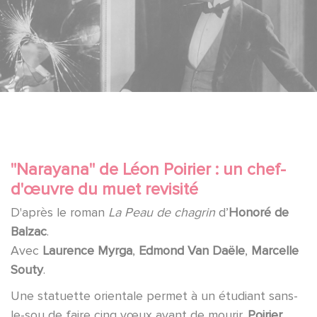
"Narayana" de Léon Poirier : un chef-
d'œuvre du muet revisité
D'après le roman
La Peau de chagrin
d’
Honoré de
Balzac
.
Avec
Laurence Myrga
,
Edmond Van Daële
,
Marcelle
Souty
.
Une statuette orientale permet à un étudiant sans-
le-sou de faire cinq vœux avant de mourir.
Poirier