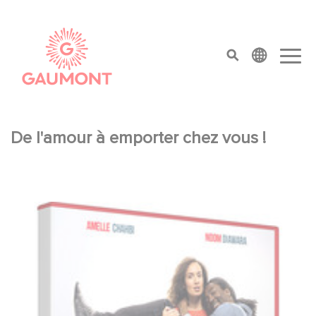
Aller au contenu principal
Panneau de gestion des cookies
top menu
De l'amour à emporter chez vous !