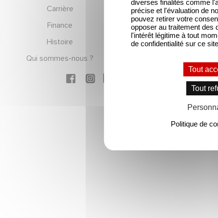
diverses finalités comme l'a
Footer
Carrière
Equipe dirigeante
précise et l'évaluation de 
pouvez retirer votre conse
Finance
Gaumont Connect
opposer au traitement des 
l'intérêt légitime à tout mom
Histoire
Mentions légales
de confidentialité sur ce site
Qui sommes-nous ?
RGPD
Tout acc
Social icons
Tout ref
Personna
Politique de con