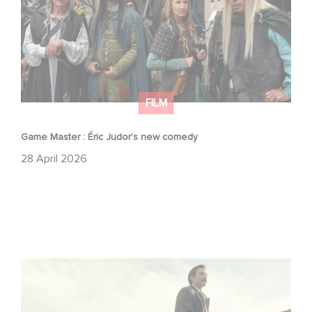
FILM
Game Master : Éric Judor’s new comedy
28 April 2026
Mexico 86 : watch the exclusive trailer for Gaumont
USA’s new production