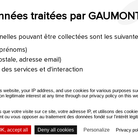
onnées traitées par GAUMON
lles pouvant être collectées sont les suivante
 prénoms)
tale, adresse email)
es services et d'interaction
this website, your IP address, and use cookies for various purposes s
 legitimate interest at any time through our privacy policy on this we
ue votre visite sur ce site, votre adresse IP, et utilisons des cookie
 ou vous opposer au traitement des données fondé sur l'intérêt légitim
ont
Legal
Heritage
ect
information
K, accept all
Deny all cookies
Personalize
Privacy pol