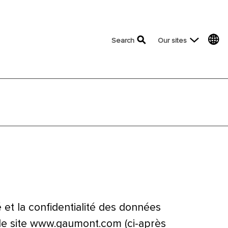
top menu
Search
Our sites
 et la confidentialité des données
le site
www.gaumont.com
(ci-après