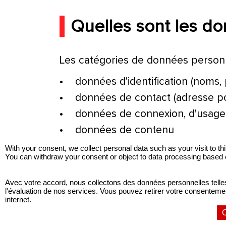
Quelles sont les d
Les catégories de données personne
• données d'identification (noms,
• données de contact (adresse pos
• données de connexion, d'usage d
• données de contenu
• données de localisation
With your consent, we collect personal data such as your visit to 
You can withdraw your consent or object to data processing based on
Avec votre accord, nous collectons des données personnelles telles q
l'évaluation de nos services. Vous pouvez retirer votre consentement
Footer
About
Gaum
internet.
Careers
Finance
us
Conn
O