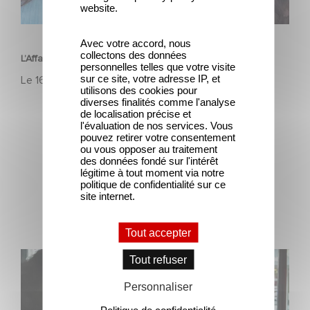
website.
FILM
Avec votre accord, nous
collectons des données
L’Affaire Marie‑Claire en sélection officielle à Cannes
personnelles telles que votre visite
sur ce site, votre adresse IP, et
Le
16 avril 2026
utilisons des cookies pour
diverses finalités comme l'analyse
de localisation précise et
l'évaluation de nos services. Vous
pouvez retirer votre consentement
ou vous opposer au traitement
des données fondé sur l'intérêt
légitime à tout moment via notre
politique de confidentialité sur ce
Dernières actualités
site internet.
Tout accepter
Une nouvelle comédie avec Baptiste Lecaplain et José
Tout refuser
Garcia en 2027 !
Personnaliser