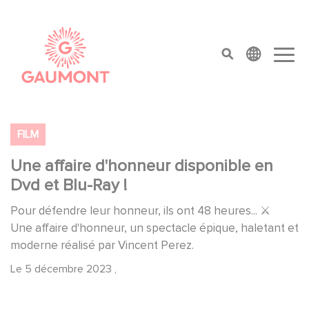
Aller au contenu principal
Panneau de gestion des cookies
top menu
FILM
Une affaire d'honneur disponible en
Dvd et Blu-Ray !
Pour défendre leur honneur, ils ont 48 heures... ⚔️
Une affaire d'honneur, un spectacle épique, haletant et
moderne réalisé par Vincent Perez.
Le
5 décembre 2023
,