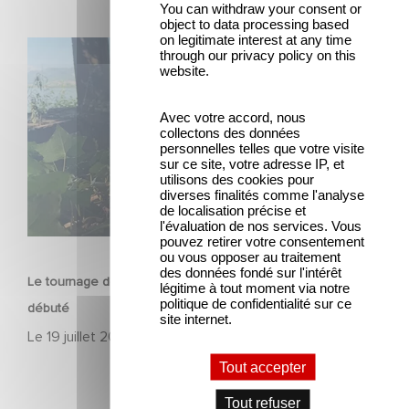
You can withdraw your consent or
object to data processing based
on legitimate interest at any time
Le tournage de la mini-série Le Roman de Marceau Miller
through our privacy policy on this
website.
a débuté
Avec votre accord, nous
collectons des données
personnelles telles que votre visite
sur ce site, votre adresse IP, et
utilisons des cookies pour
diverses finalités comme l'analyse
de localisation précise et
l'évaluation de nos services. Vous
SÉRIE
pouvez retirer votre consentement
ou vous opposer au traitement
des données fondé sur l'intérêt
Le tournage de la mini-série Le Roman de Marceau Miller a
légitime à tout moment via notre
politique de confidentialité sur ce
débuté
site internet.
Le
19 juillet 2026
Tout accepter
Tout refuser