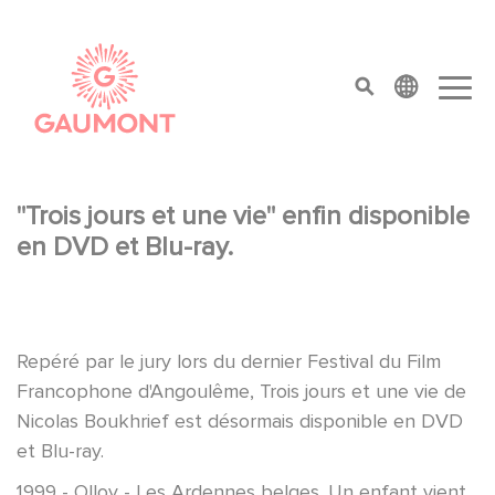
Aller au contenu principal
Panneau de gestion des cookies
top menu
"Trois jours et une vie" enfin disponible
en DVD et Blu-ray.
Repéré par le jury lors du dernier Festival du Film
Francophone d'Angoulême, Trois jours et une vie de
Nicolas Boukhrief est désormais disponible en DVD
et Blu-ray.
1999 - Olloy - Les Ardennes belges. Un enfant vient