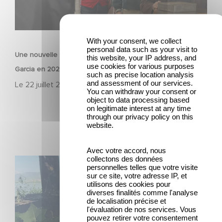
FILM
With your consent, we collect
personal data such as your visit to
Une nouvelle comédie avec Baptiste Lecaplain et José
this website, your IP address, and
use cookies for various purposes
Garcia en 2027 !
such as precise location analysis
and assessment of our services.
Le
22 juillet 2026
You can withdraw your consent or
object to data processing based
on legitimate interest at any time
through our privacy policy on this
website.
Avec votre accord, nous
collectons des données
Le tournage de la mini-série Le Roman de Marceau Miller
personnelles telles que votre visite
a débuté
sur ce site, votre adresse IP, et
utilisons des cookies pour
diverses finalités comme l'analyse
de localisation précise et
l'évaluation de nos services. Vous
pouvez retirer votre consentement