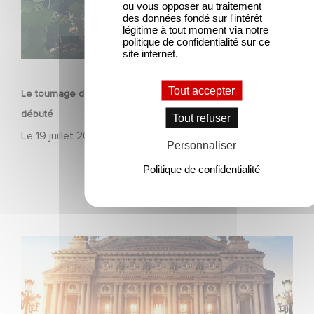
ou vous opposer au traitement
des données fondé sur l'intérêt
légitime à tout moment via notre
politique de confidentialité sur ce
site internet.
SÉRIE
Tout accepter
Le tournage de la mini-série Le Roman de Marceau Miller a
débuté
Tout refuser
Le
19 juillet 2026
Personnaliser
Politique de confidentialité
Gaumont et Good Hero annoncent la suite de Ballerina