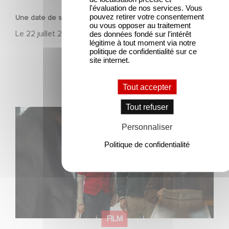
l'évaluation de nos services. Vous
pouvez retirer votre consentement
Une date de sortie pour le nouveau film de Franck Dubosc
ou vous opposer au traitement
Le
22 juillet 2026
des données fondé sur l'intérêt
légitime à tout moment via notre
politique de confidentialité sur ce
site internet.
Tout accepter
Tout refuser
Une nouvelle comédie avec Baptiste Lecaplain et José
Garcia en 2027 !
Personnaliser
Politique de confidentialité
FILM