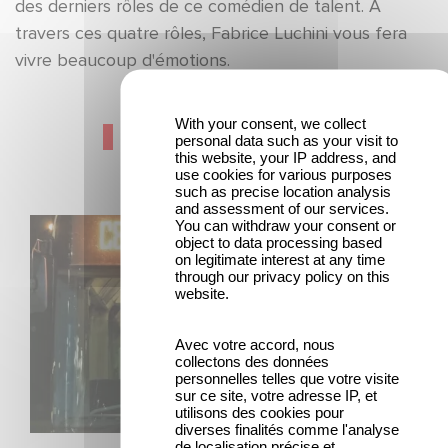
des derniers rôles de ce comédien de talent. A
travers ces quatre rôles, Fabrice Luchini vous fera
vivre beaucoup d'émotions.
With your consent, we collect
Dernières actualités
personal data such as your visit to
this website, your IP address, and
use cookies for various purposes
such as precise location analysis
and assessment of our services.
You can withdraw your consent or
Une date de sortie pour le nouveau film de Franck
object to data processing based
Dubosc
on legitimate interest at any time
through our privacy policy on this
website.
Avec votre accord, nous
collectons des données
personnelles telles que votre visite
sur ce site, votre adresse IP, et
utilisons des cookies pour
diverses finalités comme l'analyse
FILM
de localisation précise et