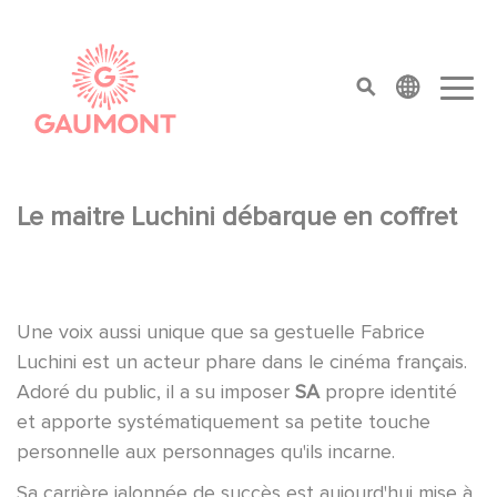
Aller au contenu principal
Panneau de gestion des cookies
top menu
Le maitre Luchini débarque en coffret
Une voix aussi unique que sa gestuelle Fabrice
Luchini est un acteur phare dans le cinéma français.
Adoré du public, il a su imposer
SA
propre identité
et apporte systématiquement sa petite touche
personnelle aux personnages qu'ils incarne.
Sa carrière jalonnée de succès est aujourd'hui mise à