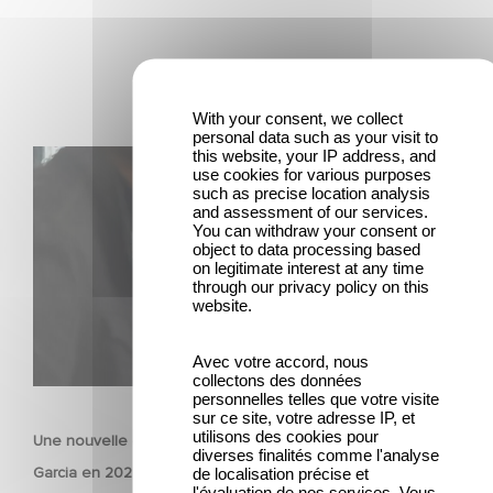
With your consent, we collect
personal data such as your visit to
this website, your IP address, and
Une nouvelle comédie avec Baptiste Lecaplain et José
use cookies for various purposes
Garcia en 2027 !
such as precise location analysis
and assessment of our services.
You can withdraw your consent or
object to data processing based
on legitimate interest at any time
through our privacy policy on this
website.
Avec votre accord, nous
collectons des données
FILM
personnelles telles que votre visite
sur ce site, votre adresse IP, et
utilisons des cookies pour
Une nouvelle comédie avec Baptiste Lecaplain et José
diverses finalités comme l'analyse
Garcia en 2027 !
de localisation précise et
l'évaluation de nos services. Vous