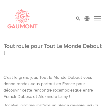
Aller au contenu principal
Panneau de gestion des cookies
top menu
Tout roule pour Tout Le Monde Debout
!
C'est le grand jour, Tout le Monde Debout vous
donne rendez-vous partout en France pour
découvrir cette rencontre rocambolesque entre
Franck Dubosc et Alexandra Lamy !
Jocelyn, homme d'affaire en pleine réussite, est un