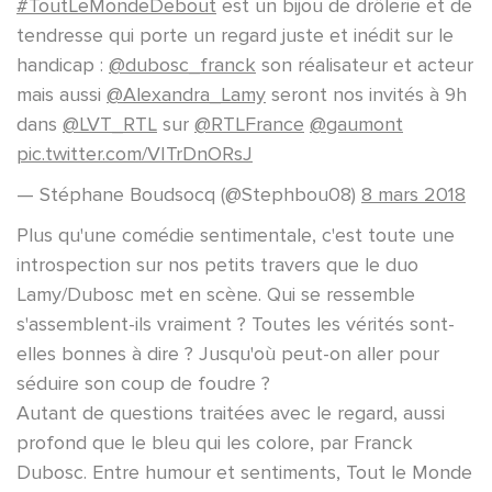
#ToutLeMondeDebout
est un bijou de drôlerie et de
tendresse qui porte un regard juste et inédit sur le
handicap :
@dubosc_franck
son réalisateur et acteur
mais aussi
@Alexandra_Lamy
seront nos invités à 9h
dans
@LVT_RTL
sur
@RTLFrance
@gaumont
pic.twitter.com/VITrDnORsJ
— Stéphane Boudsocq (@Stephbou08)
8 mars 2018
Plus qu'une comédie sentimentale, c'est toute une
introspection sur nos petits travers que le duo
Lamy/Dubosc met en scène. Qui se ressemble
s'assemblent-ils vraiment ? Toutes les vérités sont-
elles bonnes à dire ? Jusqu'où peut-on aller pour
séduire son coup de foudre ?
Autant de questions traitées avec le regard, aussi
profond que le bleu qui les colore, par Franck
Dubosc. Entre humour et sentiments, Tout le Monde