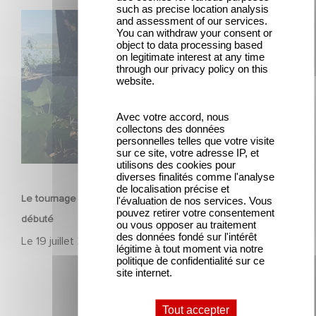
such as precise location analysis
Le tournage de la mini-série Le Roman de Marceau Miller
and assessment of our services.
You can withdraw your consent or
a débuté
object to data processing based
on legitimate interest at any time
through our privacy policy on this
website.
Avec votre accord, nous
collectons des données
personnelles telles que votre visite
sur ce site, votre adresse IP, et
SÉRIE
utilisons des cookies pour
diverses finalités comme l'analyse
de localisation précise et
Le tournage de la mini-série Le Roman de Marceau Miller a
l'évaluation de nos services. Vous
pouvez retirer votre consentement
débuté
ou vous opposer au traitement
des données fondé sur l'intérêt
Le
19 juillet 2026
légitime à tout moment via notre
politique de confidentialité sur ce
site internet.
Tout accepter