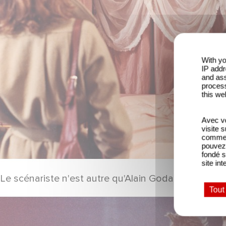
With yo
IP addr
and ass
process
this we
Avec vo
visite 
comme l
pouvez 
fondé s
site int
Le scénariste n'est autre qu'Alain Godard à qui nou
Tout