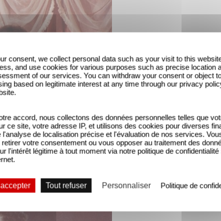
ur consent, we collect personal data such as your visit to this websit
ess, and use cookies for various purposes such as precise location 
essment of our services. You can withdraw your consent or object t
ing based on legitimate interest at any time through our privacy polic
bsite.
tre accord, nous collectons des données personnelles telles que vot
sur ce site, votre adresse IP, et utilisons des cookies pour diverses fina
'analyse de localisation précise et l'évaluation de nos services. Vou
retirer votre consentement ou vous opposer au traitement des donn
ur l'intérêt légitime à tout moment via notre politique de confidentialité
ernet.
s devons également C'est Pas moi c'est lui ou Dracu
 accepter
Tout refuser
Personnaliser
Politique de confide