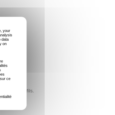
e, your
analysis
o data
y on
re
lités
s
ées
 sur ce
la Père et fils.
ntialité