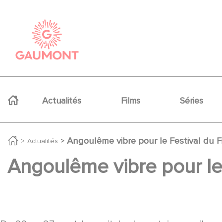
Aller au contenu principal
Panneau de gestion des cookies
Navigation principale
Actualités
Films
Séries
Angoulême vibre pour le Festival du 
Actualités
Angoulême vibre pour le