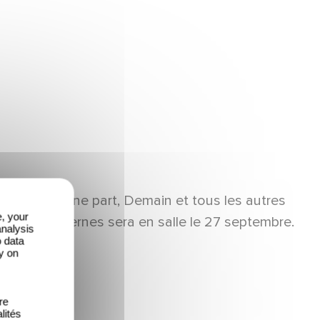
tition. D'une part, Demain et tous les autres
e, your
 temps modernes sera en salle le 27 septembre.
analysis
o data
y on
re
lités