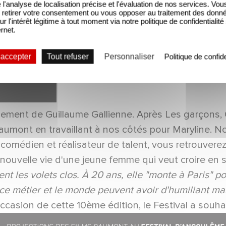
'analyse de localisation précise et l'évaluation de nos services. Vou
retirer votre consentement ou vous opposer au traitement des donn
ur l'intérêt légitime à tout moment via notre politique de confidentialité
ernet.
 accepter
Tout refuser
Personnaliser
Politique de confide
vénement de Guillaume Gallienne. Après Les garçons,
aumont en travaillant à nos côtés pour Maryline. 
omédien et réalisateur de talent, vous retrouverez
nouvelle vie d'une jeune femme qui veut croire en s
nt les volets clos. À 20 ans, elle "monte à Paris" p
ce métier et le monde peuvent avoir d'humiliant mais 
occasion de cette 10ème édition, le Festival a souh