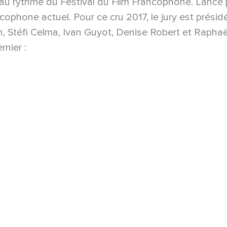
er au rythme du Festival du Film Francophone. Lanc
ncophone actuel. Pour ce cru 2017, le jury est prési
n, Stéfi Celma, Ivan Guyot, Denise Robert et Rapha
nier :