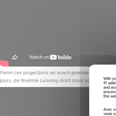
Parmi ces projections en avant-premières, nous so
With yo
jours, de Noémie Lvovsky dont nous vous avons d
IP addr
and ass
process
this we
Avec vo
visite 