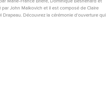
é par Marie-France Brière, Dominique Besnehard et
dé par John Malkovich et il est composé de Claire
ël Drapeau. Découvrez la cérémonie d'ouverture qui