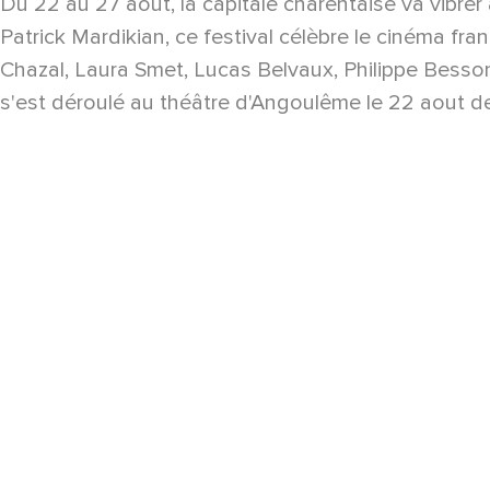
Du 22 au 27 aout, la capitale charentaise va vibr
Patrick Mardikian, ce festival célèbre le cinéma fra
Chazal, Laura Smet, Lucas Belvaux, Philippe Besso
s'est déroulé au théâtre d'Angoulême le 22 aout der