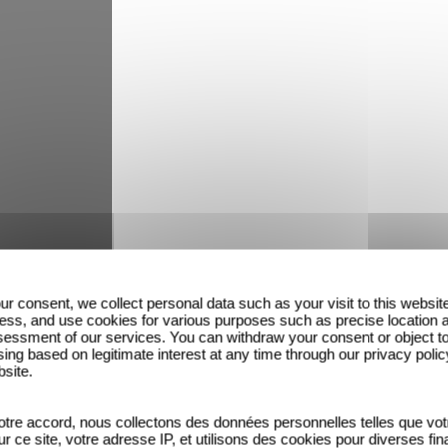
mmes fiers d'annoncer que deux films sont en compé
ur consent, we collect personal data such as your visit to this websit
évoilé
la bande annonce il y a peu
. Cette fable des
ess, and use cookies for various purposes such as precise location 
essment of our services. You can withdraw your consent or object t
ing based on legitimate interest at any time through our privacy polic
bsite.
tre accord, nous collectons des données personnelles telles que vot
sur ce site, votre adresse IP, et utilisons des cookies pour diverses fina