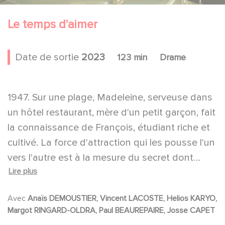
Le temps d'aimer
Date de sortie
2023
123 min
Drame
1947. Sur une plage, Madeleine, serveuse dans
un hôtel restaurant, mère d'un petit garçon, fait
la connaissance de François, étudiant riche et
cultivé. La force d'attraction qui les pousse l'un
vers l'autre est à la mesure du secret dont
Lire plus
chacun est porteur. Si l'on sait ce que
Madeleine veut laisser derrière elle en suivant
Avec
Anaïs DEMOUSTIER, Vincent LACOSTE, Helios KARYO,
ce jeune homme, on découvre avec le temps,
Margot RINGARD-OLDRA, Paul BEAUREPAIRE, Josse CAPET
ce que François tente désespérément de fuir