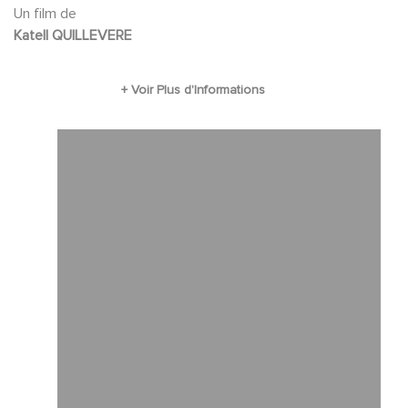
en mêlant le destin de Madeleine au sien...
Un film de
Katell QUILLEVERE