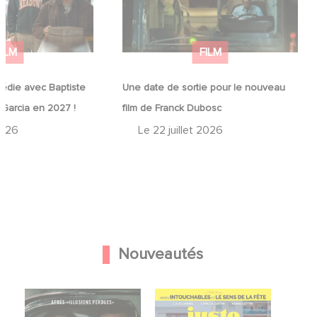
FILM
FILM
édie avec Baptiste
Une date de sortie pour le nouveau
 Garcia en 2027 !
film de Franck Dubosc
2026
Le
22 juillet 2026
Nouveautés