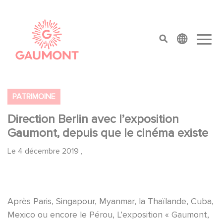
Aller au contenu principal
Panneau de gestion des cookies
top menu
PATRIMOINE
Direction Berlin avec l’exposition
Gaumont, depuis que le cinéma existe
Le
4 décembre 2019
,
Après Paris, Singapour, Myanmar, la Thaïlande, Cuba,
Mexico ou encore le Pérou, L’exposition « Gaumont,