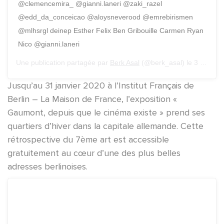
@clemencemira_ @gianni.laneri @zaki_razel
@edd_da_conceicao @aloysneverood @emrebirismen
@mlhsrgl deinep Esther Felix Ben Gribouille Carmen Ryan
Nico @gianni.laneri
Une publication partagée par
Berk Asal
(@berk_asal) le
3 Déc. 2019 à 6 :44 PST
Jusqu’au 31 janvier 2020 à l’Institut Français de
Berlin – La Maison de France, l’exposition «
Gaumont, depuis que le cinéma existe » prend ses
quartiers d’hiver dans la capitale allemande. Cette
rétrospective du 7ème art est accessible
gratuitement au cœur d’une des plus belles
adresses berlinoises.