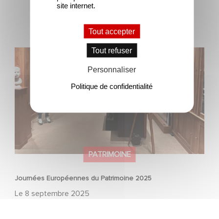
site internet.
Tout accepter
Tout refuser
Journées Européennes du Patrimoine 2025
Personnaliser
Politique de confidentialité
PATRIMOINE
Journées Européennes du Patrimoine 2025
Le
8 septembre 2025