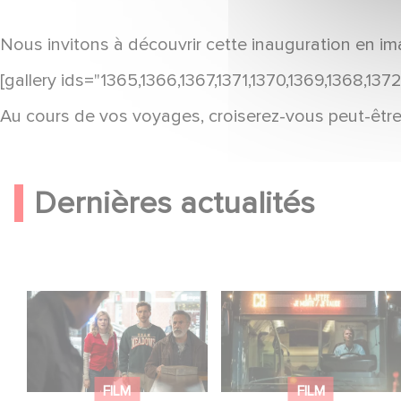
Nous invitons à découvrir cette inauguration en im
[gallery ids="1365,1366,1367,1371,1370,1369,1368,1372
Au cours de vos voyages, croiserez-vous peut-être
Dernières actualités
Une nouvelle comédie
Une date de sortie
avec Baptiste
pour le nouveau film
Lecaplain et José
de Franck Dubosc
Garcia en 2027 !
FILM
FILM