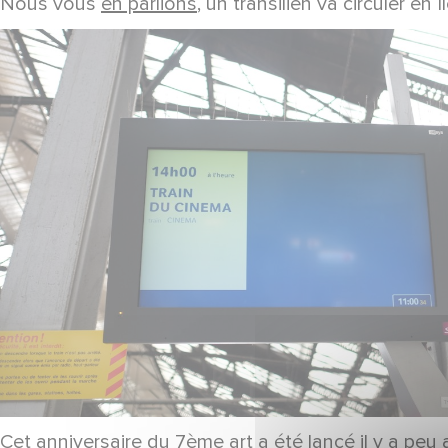
Nous vous
en parlions
, un transilien va circuler 
Cet anniversaire du 7ème art a été lancé il y a peu 