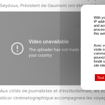
Seydoux, Président de Gaumont ont été les hôtes 
With yo
IP addr
and ass
process
this we
Avec vo
visite 
comme l
pouvez 
fondé s
site int
Tout
Aux côtés de journalistes et d'institutionnels, le
décor cinématographique accompagnera les voyageur