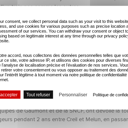
d'un train pas comme les autres.
ur consent, we collect personal data such as your visit to this websit
ess, and use cookies for various purposes such as precise location 
essment of our services. You can withdraw your consent or object t
ing based on legitimate interest at any time through our privacy polic
bsite.
tre accord, nous collectons des données personnelles telles que vot
sur ce site, votre adresse IP, et utilisons des cookies pour diverses fina
'analyse de localisation précise et l'évaluation de nos services. Vou
retirer votre consentement ou vous opposer au traitement des donn
ur l'intérêt légitime à tout moment via notre politique de confidentialité
ernet.
 accepter
Tout refuser
Personnaliser
Politique de confide
s équipes de Gaumont et de la SNCF, ont dévoilé la 
s pendant 2 ans entre Creil et Melun, en passant p