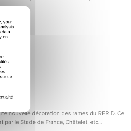
e, your
analysis
o data
y on
re
lités
s
ées
 sur ce
ntialité
toute nouvelle décoration des rames du RER D. Ce
ar le Stade de France, Châtelet, etc...