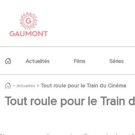
Aller au contenu principal
Panneau de gestion des cookies
Navigation principale
Actualités
Films
Séries
Tout roule pour le Train du Cinéma
Actualités
Tout roule pour le Train