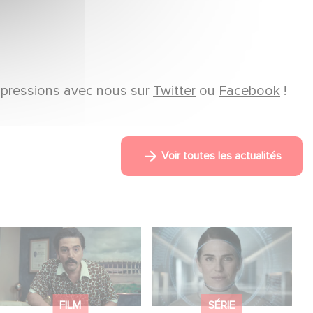
impressions avec nous sur
Twitter
ou
Facebook
!
Voir toutes les actualités
Mexico 86, est à
La nouvelle
retrouver dès
production Gaumont
maintenant sur Netflix
USA : « Futuro
Desierto »
FILM
SÉRIE