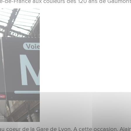
en Ile-de-France aux couleurs des 120 ans de Gaumont
au coeur de la Gare de Lyon. A cette occasion, Alain