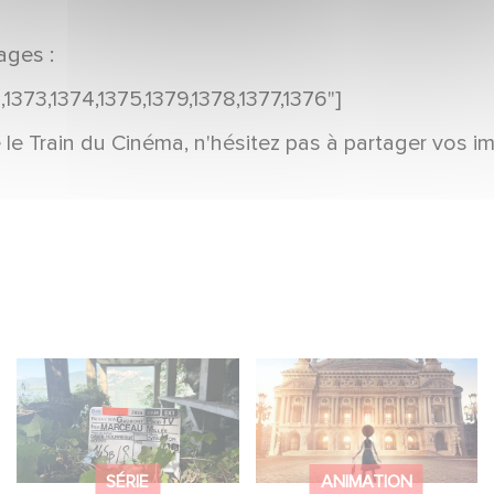
ages :
,1373,1374,1375,1379,1378,1377,1376"]
 le Train du Cinéma, n'hésitez pas à partager vos 
Le tournage de la
Gaumont et Good
mini-série Le Roman
Hero annoncent la
de Marceau Miller a
suite de Ballerina
débuté
SÉRIE
ANIMATION