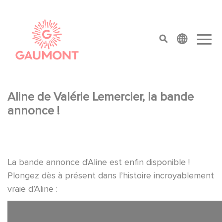
Aller au contenu principal
Panneau de gestion des cookies
top menu
Aline de Valérie Lemercier, la bande
annonce !
La bande annonce d'Aline est enfin disponible !
Plongez dès à présent dans l’histoire incroyablement
vraie d’Aline :