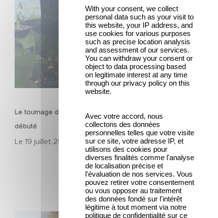
a débuté
With your consent, we collect
personal data such as your visit to
this website, your IP address, and
use cookies for various purposes
such as precise location analysis
and assessment of our services.
You can withdraw your consent or
object to data processing based
on legitimate interest at any time
through our privacy policy on this
SÉRIE
website.
Le tournage de la mini-série Le Roman de Marceau Miller a
Avec votre accord, nous
collectons des données
débuté
personnelles telles que votre visite
sur ce site, votre adresse IP, et
Le
19 juillet 2026
utilisons des cookies pour
diverses finalités comme l'analyse
de localisation précise et
l'évaluation de nos services. Vous
pouvez retirer votre consentement
ou vous opposer au traitement
des données fondé sur l'intérêt
légitime à tout moment via notre
politique de confidentialité sur ce
Gaumont et Good Hero annoncent la suite de Ballerina