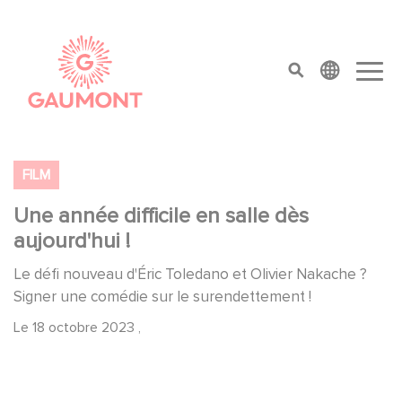
Aller au contenu principal
Panneau de gestion des cookies
top menu
FILM
Une année difficile en salle dès
aujourd'hui !
Le défi nouveau d'Éric Toledano et Olivier Nakache ?
Signer une comédie sur le surendettement !
Le
18 octobre 2023
,