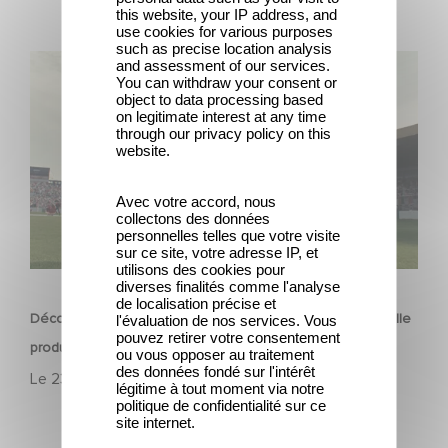
this website, your IP address, and
use cookies for various purposes
such as precise location analysis
Découvrez les premières images de Mexico 86, la
and assessment of our services.
You can withdraw your consent or
nouvelle production Gaumont USA
object to data processing based
on legitimate interest at any time
through our privacy policy on this
website.
Avec votre accord, nous
collectons des données
personnelles telles que votre visite
sur ce site, votre adresse IP, et
FILM
utilisons des cookies pour
diverses finalités comme l'analyse
de localisation précise et
Découvrez les premières images de Mexico 86, la nouvelle
l'évaluation de nos services. Vous
pouvez retirer votre consentement
production Gaumont USA
ou vous opposer au traitement
des données fondé sur l'intérêt
Le
23 avril 2026
légitime à tout moment via notre
politique de confidentialité sur ce
site internet.