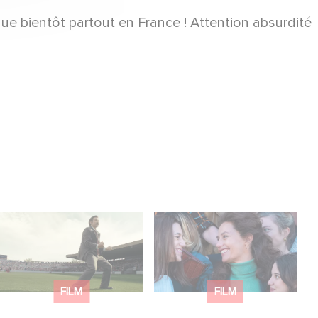
e bientôt partout en France ! Attention absurdité
Découvrez les
L’Affaire Marie‑Claire
premières images de
en sélection officielle à
Mexico 86, la nouvelle
Cannes
production Gaumont
FILM
FILM
USA