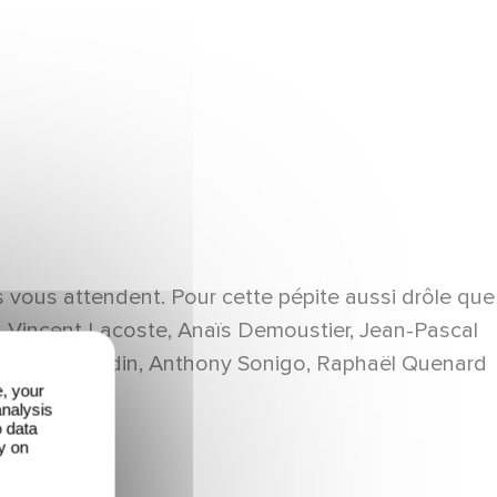
 vous attendent. Pour cette pépite aussi drôle que
e, Vincent Lacoste, Anaïs Demoustier, Jean-Pascal
, Blanche Gardin, Anthony Sonigo, Raphaël Quenard
e, your
analysis
o data
y on