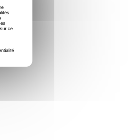
re
lités
s
ées
 sur ce
ntialité