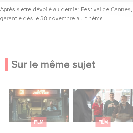
Après s’être dévoilé au dernier Festival de Cannes
garantie dès le 30 novembre au cinéma !
Sur le même sujet
Une date de sortie
Une nouvelle comédie
pour le nouveau film
avec Baptiste
de Franck Dubosc
Lecaplain et José
Garcia en 2027 !
FILM
FILM