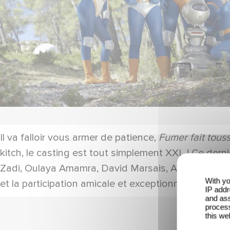
Il va falloir vous armer de patience,
Fumer fait tous
kitch, le casting est tout simplement XXL ! Ce der
Zadi, Oulaya Amamra, David Marsais, Adèle Exarcho
With yo
et la participation amicale et exceptionnelle de Be
IP addr
and ass
process
this we