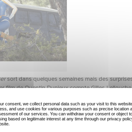
ser
sort dans quelques semaines mais des surprises
nier film de Quentin Dupieux compte Gilles Lellouch
poulos, Grégoire Ludig, Doria Tillier, Jérôme Niel
ur consent, we collect personal data such as your visit to this websit
noît Poelvoorde et Alain Chabat.
ess, and use cookies for various purposes such as precise location 
essment of our services. You can withdraw your consent or object t
ing based on legitimate interest at any time through our privacy polic
bsite.