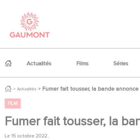
Aller au contenu principal
Panneau de gestion des cookies
Navigation principale
Actualités
Films
Séries
Fumer fait tousser, la bande annonce
Actualités
FILM
Fumer fait tousser, la b
Le
15 octobre 2022
,