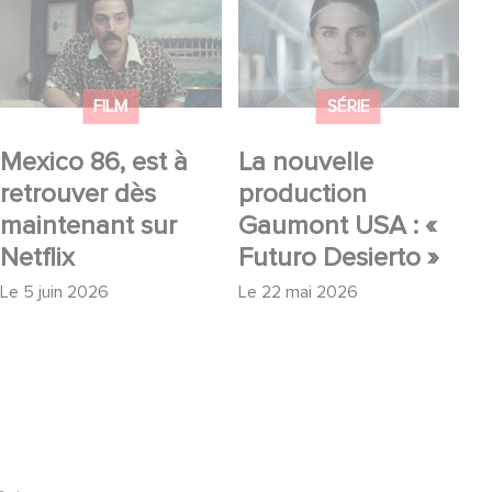
Mexico 86, est à
La nouvelle
retrouver dès
production Gaumont
maintenant sur Netflix
USA : « Futuro
Desierto »
FILM
SÉRIE
Mexico 86, est à
La nouvelle
retrouver dès
production
maintenant sur
Gaumont USA : «
Netflix
Futuro Desierto »
Le
5 juin 2026
Le
22 mai 2026