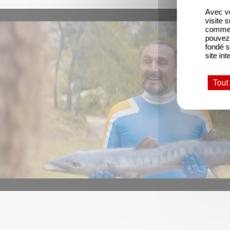
Avec vo
visite 
comme l
pouvez 
fondé s
site int
Tout