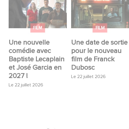
Une nouvelle comédie
Une date de sortie
avec Baptiste
pour le nouveau film
Lecaplain et José
de Franck Dubosc
Garcia en 2027 !
FILM
FILM
Une nouvelle
Une date de sortie
comédie avec
pour le nouveau
Baptiste Lecaplain
film de Franck
et José Garcia en
Dubosc
2027 !
Le
22 juillet 2026
Le
22 juillet 2026