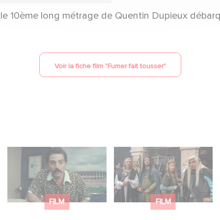
, le 10ème long métrage de Quentin Dupieux débarqu
Voir la fiche film "
Fumer fait tousser
"
Mexico 86, est à
Le Roi du Game : la
retrouver dès
nouvelle comédie
maintenant sur Netflix
d'Eric Judor
FILM
FILM