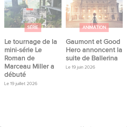
Le tournage de la
Gaumont et Good
mini-série Le Roman
Hero annoncent la
de Marceau Miller a
suite de Ballerina
débuté
SÉRIE
ANIMATION
Le tournage de la
Gaumont et Good
mini-série Le
Hero annoncent la
Roman de
suite de Ballerina
Marceau Miller a
Le
19 juin 2026
débuté
Le
19 juillet 2026