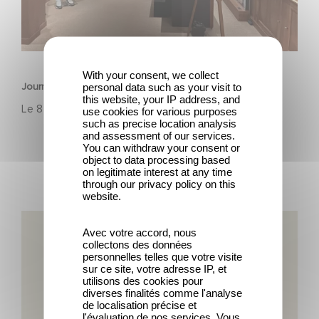
PATRIMOINE
With your consent, we collect
personal data such as your visit to
Journées Européennes du Patrimoine 2025
this website, your IP address, and
Le
8 septembre 2025
use cookies for various purposes
such as precise location analysis
and assessment of our services.
You can withdraw your consent or
object to data processing based
on legitimate interest at any time
through our privacy policy on this
website.
130 ans d’innovation, et l’histoire continue
Avec votre accord, nous
collectons des données
personnelles telles que votre visite
sur ce site, votre adresse IP, et
utilisons des cookies pour
diverses finalités comme l'analyse
de localisation précise et
l'évaluation de nos services. Vous