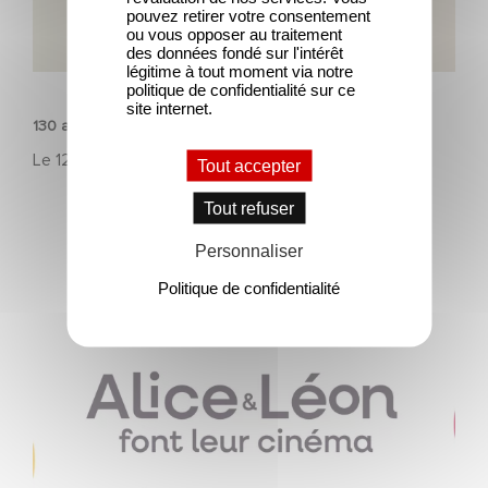
pouvez retirer votre consentement
ou vous opposer au traitement
des données fondé sur l'intérêt
légitime à tout moment via notre
PATRIMOINE
politique de confidentialité sur ce
site internet.
130 ans d’innovation, et l’histoire continue
Le
12 août 2025
Tout accepter
Tout refuser
Personnaliser
Politique de confidentialité
Gaumont fête les 130 ans du cinéma avec un
programme éducatif inédit : « Alice et Léon font leur
cinéma »